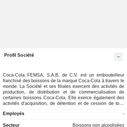
Profil Société
Coca-Cola FEMSA, S.A.B. de C.V. est un embouteilleur
franchisé des boissons de la marque Coca-Cola à travers le
monde. La Société et ses filiales exercent des activités de
production, de distribution et de commercialisation de
certaines boissons Coca-Cola. Elle exerce également des
activités d'acquisition, de détention et de cession de tous
types d'obligations, d'actions et de titres négociables. Les
Employés
-
segments de la Société comprennent la division Mexique et
Amérique centrale, qui regroupe le Mexique (y compris les
Secteur
Boissons non alcoolisées
activités du siège social), le Guatemala, le Nicaragua, le