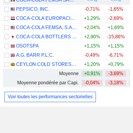
PEPSICO, INC.
-0,71%
-1,65%
COCA-COLA EUROPACIFIC PARTNERS PLC
+1,29%
-2,69%
+
COCA-COLA FEMSA, S.A.B. DE C.V.
+2,04%
+1,69%
+
COCA-COLA BOTTLERS JAPAN HOLDINGS INC.
+2,90%
-15,86%
+
OSOTSPA
+1,15%
+1,15%
A.G. BARR P.L.C.
-0,49%
-6,71%
CEYLON COLD STORES PLC
+1,20%
+0,79%
+
Moyenne
+0,91%
-3,69%
+
Moyenne pondérée par Capi.
-0,04%
-3,18%
Voir toutes les performances sectorielles