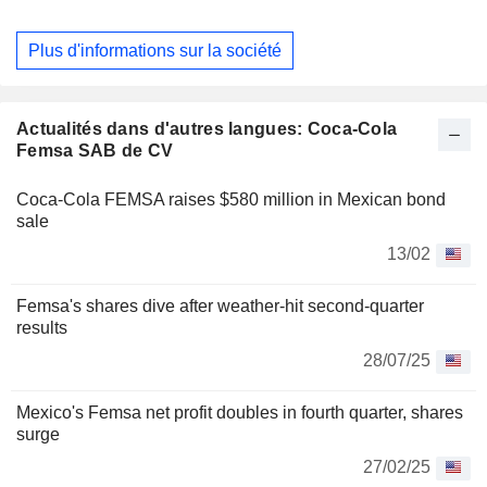
Costa Rica et le Panama ; la division Amérique du Sud, qui
comprend le Brésil, l'Argentine et la Colombie ; le
Plus d'informations sur la société
Venezuela, qui opère dans une économie soumise à un
contrôle des changes et à une hyperinflation, ainsi que la
division Asie, qui comprend la participation de la société
dans Coca-Cola FEMSA Philippines, Inc., comptabilisée
Actualités dans d'autres langues: Coca-Cola
selon la méthode de mise en équivalence. Les boissons de
Femsa SAB de CV
la marque Coca-Cola comprennent les boissons gazeuses
(colas et boissons gazeuses aromatisées), les eaux et les
Coca-Cola FEMSA raises $580 million in Mexican bond
boissons non gazeuses (y compris les boissons à base de
sale
jus, le café, les thés, le lait, les produits laitiers et les
13/02
boissons isotoniques).
Femsa's shares dive after weather-hit second-quarter
results
28/07/25
Mexico's Femsa net profit doubles in fourth quarter, shares
surge
27/02/25