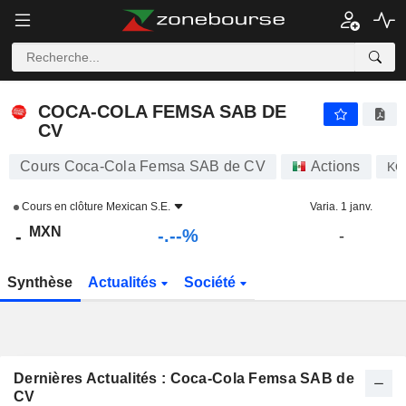
-.-
COCA-COLA FEMSA SAB DE CV
-
$
-
%
COCA-COLA FEMSA SAB DE
CV
Cours Coca-Cola Femsa SAB de CV
Actions
KO
Cours en clôture
Mexican S.E.
Varia. 1 janv.
MXN
-.--%
-
-
Synthèse
Actualités
Société
Dernières Actualités : Coca-Cola Femsa SAB de
CV