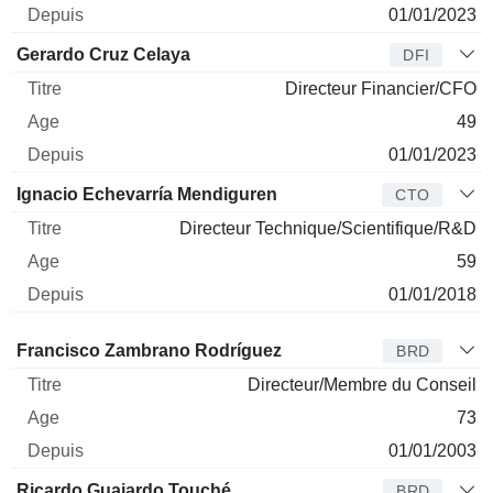
01/01/2023
Gerardo Cruz Celaya
DFI
Directeur Financier/CFO
49
01/01/2023
Ignacio Echevarría Mendiguren
CTO
Directeur Technique/Scientifique/R&D
59
01/01/2018
Administrateur
Titre
Age
Depuis
Francisco Zambrano Rodríguez
BRD
Directeur/Membre du Conseil
73
01/01/2003
Ricardo Guajardo Touché
BRD