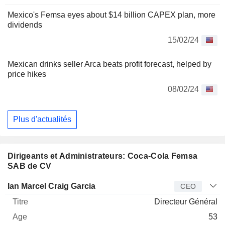
Mexico's Femsa eyes about $14 billion CAPEX plan, more
dividends
15/02/24
Mexican drinks seller Arca beats profit forecast, helped by
price hikes
08/02/24
Plus d'actualités
Dirigeants et Administrateurs: Coca-Cola Femsa
SAB de CV
Dirigeant
Titre
Age
Depuis
Ian Marcel Craig Garcia
CEO
Directeur Général
53