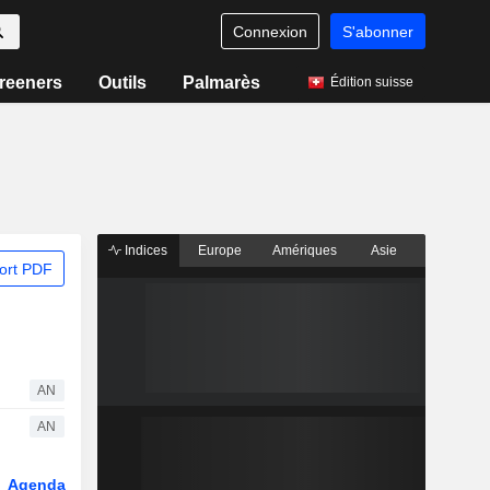
Connexion
S'abonner
reeners
Outils
Palmarès
Édition suisse
Indices
Europe
Amériques
Asie
ort PDF
AN
AN
Agenda
Secteur
Dérivés
Fonds et ETFs