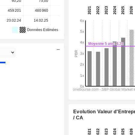
60,20
75,00
77,50
92,90
92,90
459 201
460 960
449 106
442 400
-
23.02.24
14.02.25
17.02.26
-
-
Données Estimées
Evolution Valeur d'Entrep
/ CA