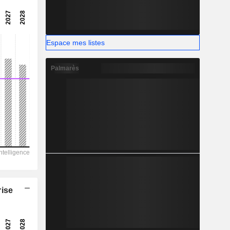
92,90
-
-
Espace mes listes
Palmarès
rise