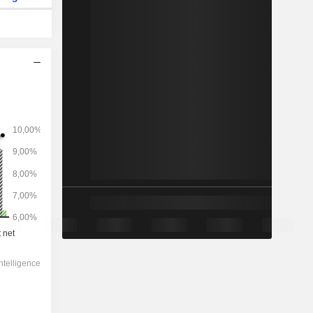
2028
-
-
50 855
0,06%
18x
4,41x
2,2x
1,77x
2,19x