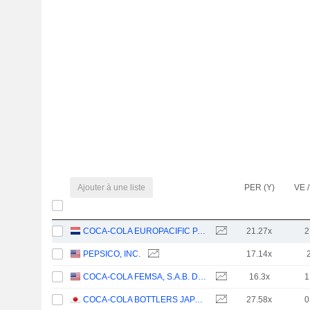
Ajouter à une liste
PER (Y)
VE /
COCA-COLA EUROPACIFIC PARTNERS PLC
21.27x
2
PEPSICO, INC.
17.14x
COCA-COLA FEMSA, S.A.B. DE C.V.
16.3x
1
COCA-COLA BOTTLERS JAPAN HOLDINGS INC.
27.58x
0