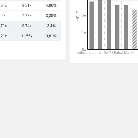
.94x
8.51x
4,86%
1,62 Md
1.4x
7.78x
3,35%
909 M
,71x
9,74x
3,4%
44,52 Md
,21x
11,55x
3,81%