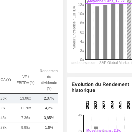
Rendement
VE /
du
 CA (Y)
Capi.($)
EBITDA (Y)
dividende
Evolution du Rendement
(Y)
historique
.36x
13.06x
2,37%
47,51 Md
2.3x
11.76x
4,2%
190 Md
.48x
7.36x
3,85%
23,2 Md
.78x
9.98x
1,8%
4,13 Md