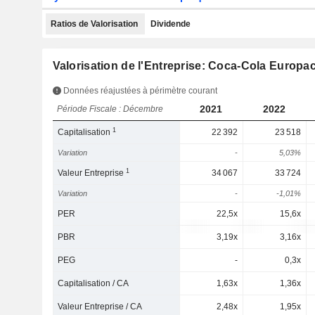
Ratios de Valorisation
Dividende
Valorisation de l'Entreprise: Coca-Cola Europac
Données réajustées à périmètre courant
2021
2022
Période Fiscale : Décembre
1
Capitalisation
22 392
23 518
Variation
-
5,03%
1
Valeur Entreprise
34 067
33 724
Variation
-
-1,01%
PER
22,5x
15,6x
PBR
3,19x
3,16x
PEG
-
0,3x
Capitalisation / CA
1,63x
1,36x
Valeur Entreprise / CA
2,48x
1,95x