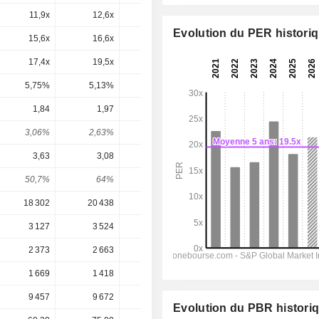
11,9x
12,6x
12,1x
13,1x
12,2x
Evolution du PER histori
15,6x
16,6x
15,9x
17,1x
16x
17,4x
19,5x
20,3x
29x
24,1x
5,75%
5,13%
4,94%
3,45%
4,15%
1,84
1,97
2,04
2,199
2,394
3,06%
2,63%
2,63%
2,37%
2,58%
3,63
3,08
4,26
4,368
4,778
50,7%
64%
47,9%
50,3%
50,1%
18 302
20 438
20 901
21 569
22 399
3 127
3 524
3 700
3 903
4 157
2 373
2 663
2 808
2 976
3 181
1 669
1 418
1 942
1 968
2 123
9 457
9 672
9 823
9 876
9 727
Evolution du PBR histori