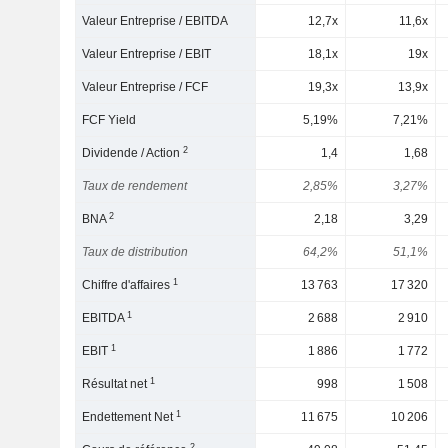
Valeur Entreprise / EBITDA
12,7x
11,6x
Valeur Entreprise / EBIT
18,1x
19x
Valeur Entreprise / FCF
19,3x
13,9x
FCF Yield
5,19%
7,21%
2
Dividende / Action
1,4
1,68
Taux de rendement
2,85%
3,27%
2
BNA
2,18
3,29
Taux de distribution
64,2%
51,1%
1
Chiffre d'affaires
13 763
17 320
1
EBITDA
2 688
2 910
1
EBIT
1 886
1 772
1
Résultat net
998
1 508
1
Endettement Net
11 675
10 206
2