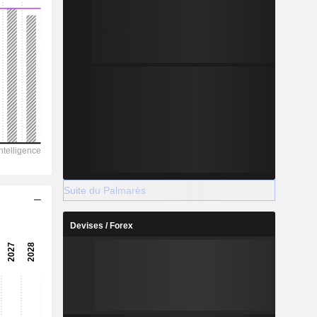
Suite du Palmarès
Devises / Forex