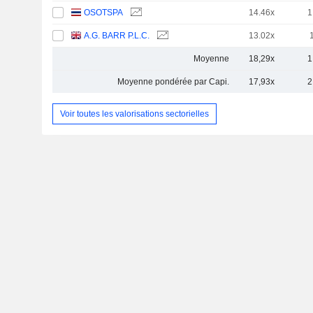
OSOTSPA
14.46x
1
A.G. BARR P.L.C.
13.02x
Moyenne
18,29x
1
Moyenne pondérée par Capi.
17,93x
2
Voir toutes les valorisations sectorielles