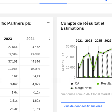
ific Partners plc
Compte de Résultat et
Estimations
2023
2024
2025
2026
2027
27 644
34 572
34 806
41 099
-
17,54%
25,06%
0,68%
18,08%
-
37 101
44 244
44 629
50 975
50 826
10,01%
19,25%
0,87%
14,22%
-0,29%
16,6x
24,4x
18,2x
21,3x
19,4x
3,46x
4,07x
4,44x
5,16x
4,73x
1,6x
-1,6x
0,5x
8,44x
2,06x
1,51x
1,69x
1,67x
1,91x
1,83x
Plus de données financières
2,03x
2,16x
2,14x
2,36x
2,27x