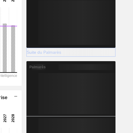
Suite du Palmarès
Palmarès
rise