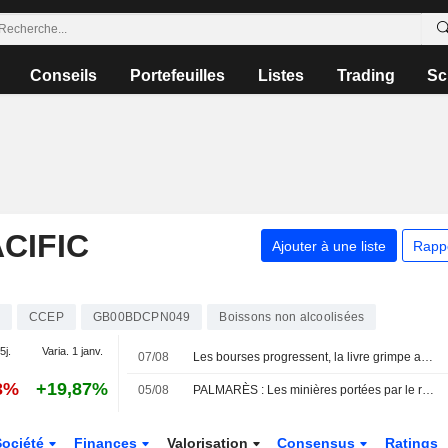
Conseils
Portefeuilles
Listes
Trading
Sc
CIFIC
Ajouter à une liste
Rapp
CCEP
GB00BDCPN049
Boissons non alcoolisées
5j.
Varia. 1 janv.
07/08
Les bourses progressent, la livre grimpe après la baisse surprise de l'emploi aux États-Unis
3%
+19,87%
05/08
PALMARÈS : Les minières portées par le rallye des métaux ; Next relève encore ses prévisions
Société
Finances
Valorisation
Consensus
Ratings