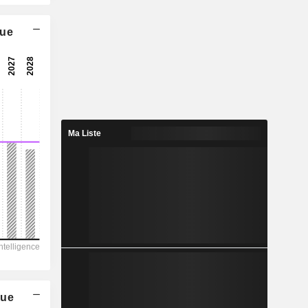
11,6x
que
15x
23,6x
4,23%
2,598
2,8%
Ma Liste
5,169
50,3%
23 237
4 400
3 397
2 262
9 756
que