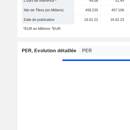
Cours de référence
49,08
51,45
Nbr de Titres (en Milliers)
456 235
457 106
Date de publication
16.02.22
16.02.23
1
2
EUR en Millions
EUR
PER
, Evolution détaillée