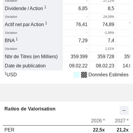
Variation
-
27,12%
1
Dividende / Action
6,85
8,5
Variation
-
24,09%
1
1
Actif net par Action
76,41
74,89
7
Variation
-
-1,99%
-
1
BNA
7,29
7,4
Variation
-
1,51%
1
Nbr de Titres (en Milliers)
359 399
359 728
359
Date de publication
09.02.22
08.02.23
14.0
1
USD
Données Estimées
Ratios de Valorisation
2026 *
2027 *
PER
22,5x
21,2x