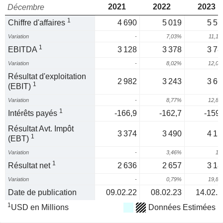
2021
2022
2023
Décembre
1
Chiffre d'affaires
4 690
5 019
5 57
Variation
-
7,03%
11,1
1
EBITDA
3 128
3 378
3 78
Variation
-
8,02%
12,0
Résultat d'exploitation
2 982
3 243
3 66
1
(EBIT)
Variation
-
8,77%
12,8
1
Intérêts payés
-166,9
-162,7
-159,
Résultat Avt. Impôt
3 374
3 490
4 15
1
(EBT)
Variation
-
3,46%
19
1
Résultat net
2 636
2 657
3 18
Variation
-
0,79%
19,8
Date de publication
09.02.22
08.02.23
14.02.2
1
USD en Millions
Données Estimées