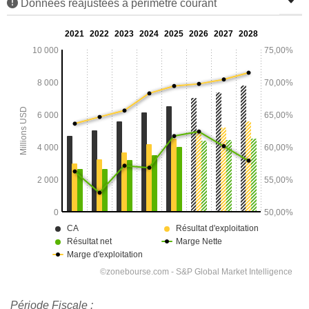
Données réajustées à périmètre courant
Période Fiscale :