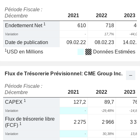
Période Fiscale :
2021
2022
2023
Décembre
1
Endettement Net
610
718
40
Variation
-
17,7%
-44,0
Date de publication
09.02.22
08.02.23
14.02.2
1
USD en Millions
Données Estimées
Flux de Trésorerie Prévisionnel: CME Group Inc.
Période Fiscale :
2021
2022
2023
Décembre
1
CAPEX
127,2
89,7
76,
Variation
-
-29,48%
-14,8
Flux de trésorerie libre
2 275
2 966
3 37
1
(FCF)
Variation
-
30,38%
13,8