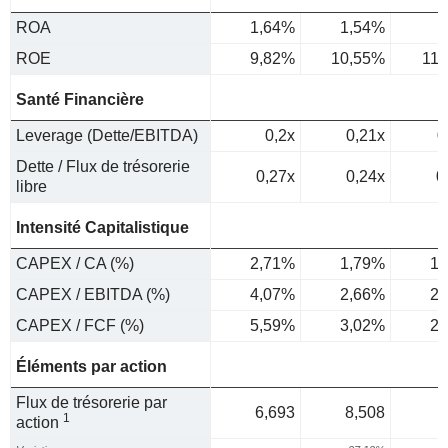
ROA
1,64%
1,54%
2
ROE
9,82%
10,55%
11
Santé Financière
Leverage (Dette/EBITDA)
0,2x
0,21x
0
Dette / Flux de trésorerie
0,27x
0,24x
0
libre
Intensité Capitalistique
CAPEX / CA (%)
2,71%
1,79%
1,
CAPEX / EBITDA (%)
4,07%
2,66%
2,
CAPEX / FCF (%)
5,59%
3,02%
2,
Éléments par action
Flux de trésorerie par
6,693
8,508
1
action