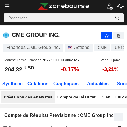
CME GROUP INC.
264,32
$
-0,17%
CME GROUP INC.
Finances CME Group Inc.
Actions
CME
US12
Marché Fermé -
Nasdaq
22:00:00 06/08/2026
Varia. 1 janv.
USD
-0,17%
264,32
-3,21%
Synthèse
Cotations
Graphiques
Actualités
Soci
Prévisions des Analystes
Compte de Résultat
Bilan
Flux d
Compte de Résultat Prévisionnel: CME Group Inc.