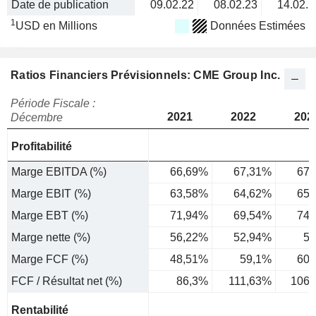
Date de publication
09.02.22
08.02.23
14.02.2
1
USD en Millions
Données Estimées
Ratios Financiers Prévisionnels: CME Group Inc.
Période Fiscale :
2021
2022
202
Décembre
Profitabilité
Marge EBITDA (%)
66,69%
67,31%
67,
Marge EBIT (%)
63,58%
64,62%
65,
Marge EBT (%)
71,94%
69,54%
74,
Marge nette (%)
56,22%
52,94%
57
Marge FCF (%)
48,51%
59,1%
60,
FCF / Résultat net (%)
86,3%
111,63%
106,
Rentabilité