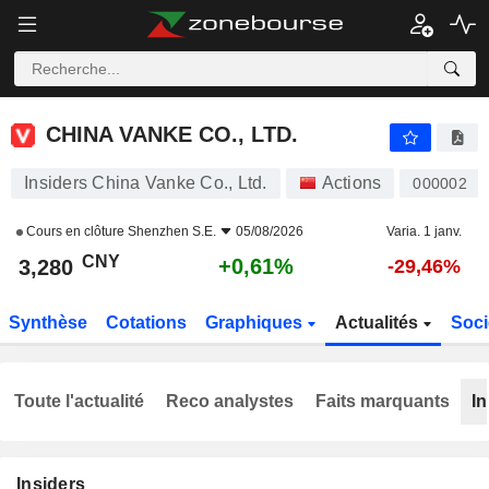
CHINA VANKE CO., LTD.
3,280
¥
+0,61%
CHINA VANKE CO., LTD.
Insiders China Vanke Co., Ltd.
Actions
000002
Cours en clôture
Shenzhen S.E.
05/08/2026
Varia. 1 janv.
CNY
+0,61%
3,280
-29,46%
Synthèse
Cotations
Graphiques
Actualités
Soci
Toute l'actualité
Reco analystes
Faits marquants
In
Insiders