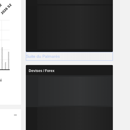
Suite du Palmarès
Devises / Forex