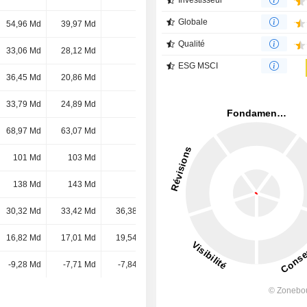
Investisseur
Globale
54,96 Md
39,97 Md
-
-
Qualité
33,06 Md
28,12 Md
-
-
ESG MSCI
36,45 Md
20,86 Md
-
-
33,79 Md
24,89 Md
-
-
68,97 Md
63,07 Md
-
-
101 Md
103 Md
-
-
138 Md
143 Md
-
-
30,32 Md
33,42 Md
36,38 Md
37,36 Md
16,82 Md
17,01 Md
19,54 Md
17,39 Md
-9,28 Md
-7,71 Md
-7,84 Md
-4,38 Md