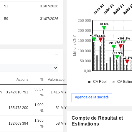
51
31/07/2026
59
31/07/2026
Actions
%
Valorisation
33,37
n
3 242 810 791
1 415 M ¥
%
Agenda de la société
1,909
185 478 200
81 M ¥
%
Compte de Résultat et
1,365
132 669 394
58 M ¥
Estimations
%