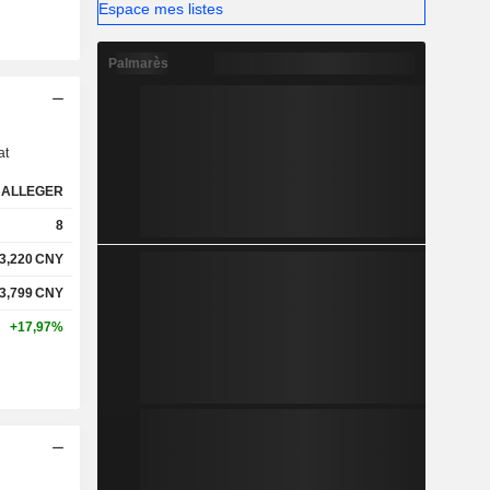
Espace mes listes
Palmarès
s
at
ALLEGER
8
3,220
CNY
3,799
CNY
+17,97%