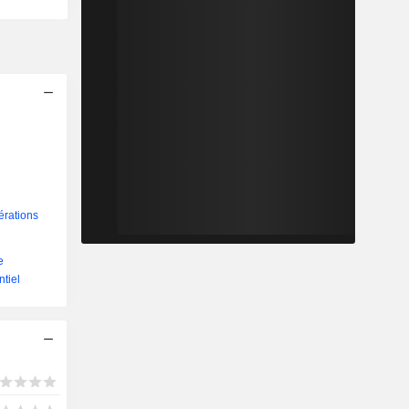
érations
e
ntiel