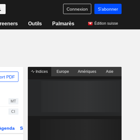
Connexion
S'abonner
reeners
Outils
Palmarès
Édition suisse
Indices
Europe
Amériques
Asie
ort PDF
MT
CI
Agenda
Secteur
Fonds et ETFs