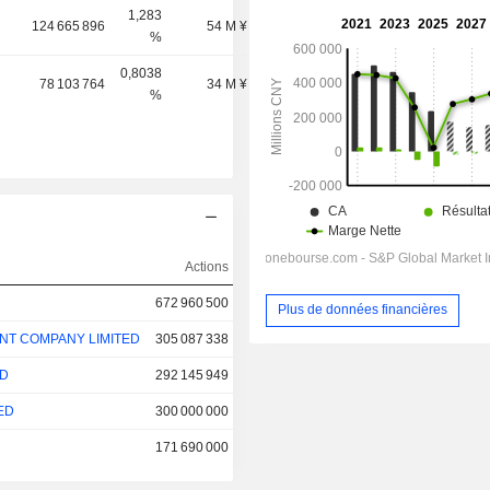
1,283
124 665 896
54 M ¥
%
0,8038
78 103 764
34 M ¥
%
Actions
%
Valorisation
672 960 500
57,61%
1 294 M $
Plus de données financières
NT COMPANY LIMITED
305 087 338
9,9%
72 M $
ED
292 145 949
75%
59 M $
ED
300 000 000
4,71%
6 M $
171 690 000
9,82%
503 052 $