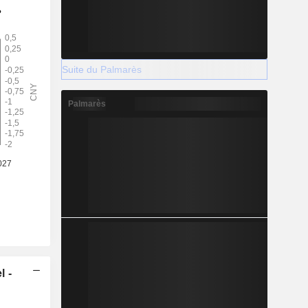
Suite du Palmarès
Palmarès
l -