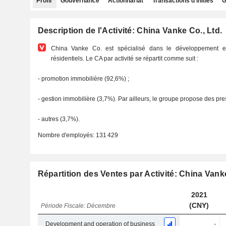
Profil
Gouvernance
Actionnariat
Transactions d'initiés
G
Description de l'Activité: China Vanke Co., Ltd.
China Vanke Co. est spécialisé dans le développement et 
résidentiels. Le CA par activité se répartit comme suit :
- promotion immobilière (92,6%) ;
- gestion immobilière (3,7%). Par ailleurs, le groupe propose des pre
- autres (3,7%).
Nombre d'employés:
131 429
Répartition des Ventes par Activité: China Vanke
2021
(CNY)
Période Fiscale: Décembre
Development and operation of business
-