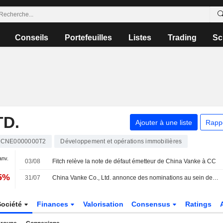
Conseils
Portefeuilles
Listes
Trading
Sc
TD.
Ajouter à une liste
Rapp
CNE0000000T2
Développement et opérations immobilières
anv.
03/08
Fitch relève la note de défaut émetteur de China Vanke à CC
75%
31/07
China Vanke Co., Ltd. annonce des nominations au sein de son conseil d'administration et de ses comités
Société
Finances
Valorisation
Consensus
Ratings