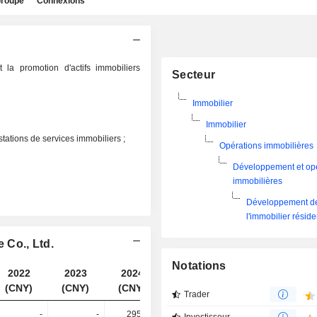
roupe
Connexions
la promotion d'actifs immobiliers
Secteur
Immobilier
Immobilier
stations de services immobiliers ;
Opérations immobilières
Développement et op
immobilières
Développement d
l'immobilier réside
 Co., Ltd.
Notations
2022
2023
2024
2025
(CNY)
(CNY)
(CNY)
(CNY)
Trader
-
-
295 Md
183 Md