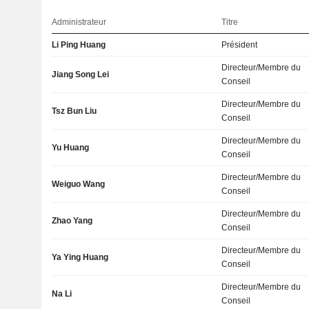
Administrateur
Titre
Li Ping Huang
Président
Directeur/Membre du
Jiang Song Lei
Conseil
Directeur/Membre du
Tsz Bun Liu
Conseil
Directeur/Membre du
Yu Huang
Conseil
Directeur/Membre du
Weiguo Wang
Conseil
Directeur/Membre du
Zhao Yang
Conseil
Directeur/Membre du
Ya Ying Huang
Conseil
Directeur/Membre du
Na Li
Conseil