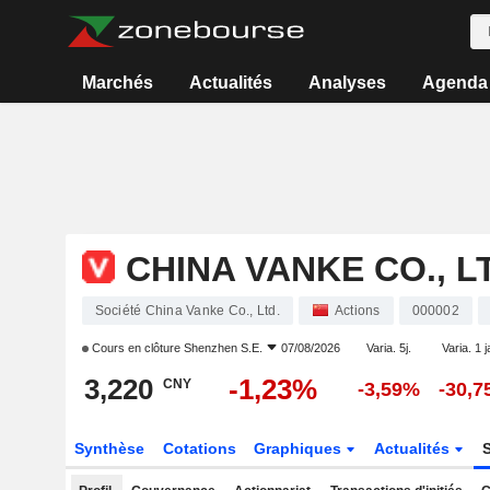
Marchés
Actualités
Analyses
Agenda
CHINA VANKE CO., L
Société China Vanke Co., Ltd.
Actions
000002
Cours en clôture
Shenzhen S.E.
07/08/2026
Varia. 5j.
Varia. 1 j
3,220
-1,23%
CNY
-3,59%
-30,
Synthèse
Cotations
Graphiques
Actualités