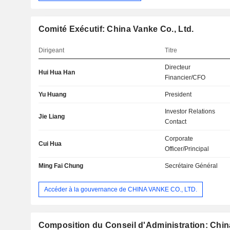
Comité Exécutif: China Vanke Co., Ltd.
Dirigeant
Titre
Directeur
Hui Hua Han
Financier/CFO
Yu Huang
President
Investor Relations
Jie Liang
Contact
Corporate
Cui Hua
Officer/Principal
Ming Fai Chung
Secrétaire Général
Accéder à la gouvernance de CHINA VANKE CO., LTD.
Composition du Conseil d'Administration: Chin