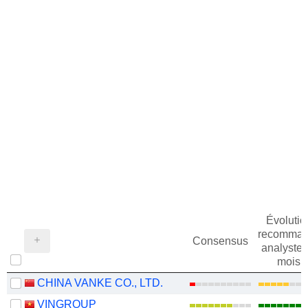
Évolutio
recomman
Consensus
analystes
mois
CHINA VANKE CO., LTD.
VINGROUP