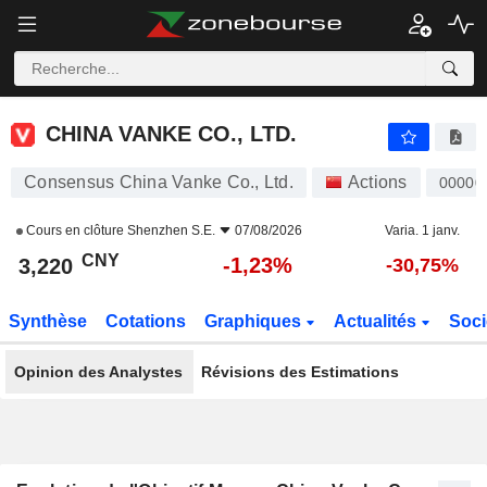
CHINA VANKE CO., LTD.
3,220
¥
-1,23%
CHINA VANKE CO., LTD.
Consensus China Vanke Co., Ltd.
Actions
00000
Cours en clôture
Shenzhen S.E.
07/08/2026
Varia. 1 janv.
CNY
-1,23%
3,220
-30,75%
Synthèse
Cotations
Graphiques
Actualités
Soci
Opinion des Analystes
Révisions des Estimations