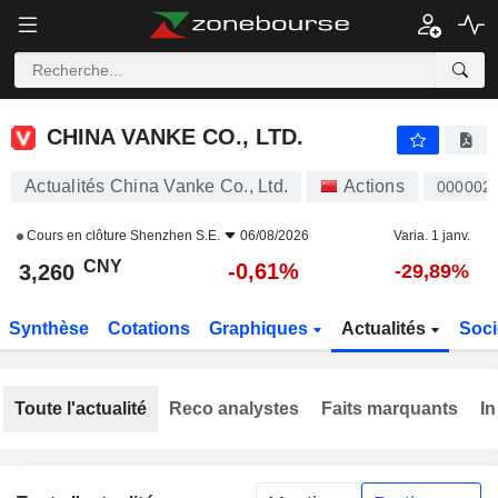
CHINA VANKE CO., LTD.
3,260
¥
-0,61%
CHINA VANKE CO., LTD.
Actualités China Vanke Co., Ltd.
Actions
000002
Cours en clôture
Shenzhen S.E.
06/08/2026
Varia. 1 janv.
CNY
-0,61%
3,260
-29,89%
Synthèse
Cotations
Graphiques
Actualités
Soci
Toute l'actualité
Reco analystes
Faits marquants
In