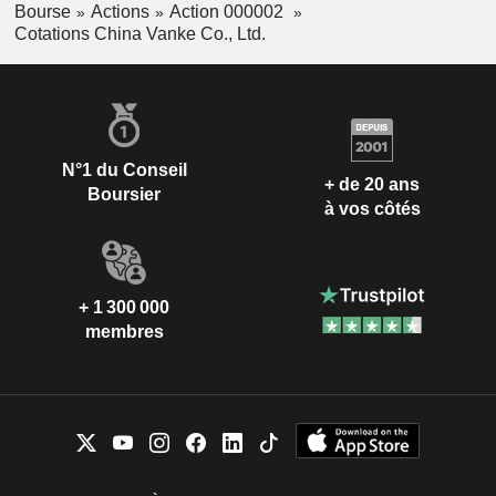
Bourse
Actions
Action 000002
Cotations China Vanke Co., Ltd.
N°1 du Conseil
+ de 20 ans
Boursier
à vos côtés
+ 1 300 000
membres