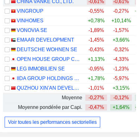
CHINA VANKE CO., LTD.
-0,61%
-0,61%
VINGROUP
-0,55%
-0,27%
+
VINHOMES
+0,78%
+10,14%
+
VONOVIA SE
-1,89%
-1,57%
EMAAR DEVELOPMENT
-1,45%
+3,66%
DEUTSCHE WOHNEN SE
-0,43%
-0,32%
OPEN HOUSE GROUP CO., LTD.
+1,13%
-4,33%
+
LEG IMMOBILIEN SE
-0,95%
-1,23%
IIDA GROUP HOLDINGS CO., LTD.
+1,78%
-5,97%
QUZHOU XIN'AN DEVELOPMENT CO., LTD.
-1,01%
+3,15%
Moyenne
-0,27%
-0,12%
+
Moyenne pondérée par Capi.
-0,47%
+1,64%
+
Voir toutes les performances sectorielles