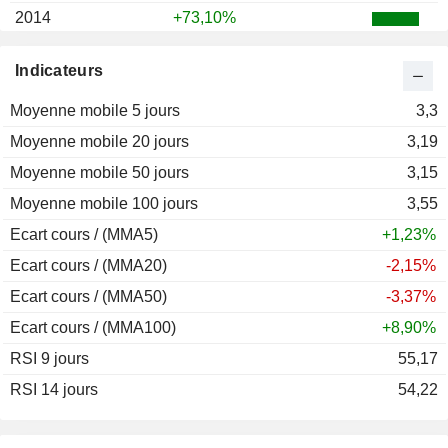
2014
+73,10%
2013
-20,65%
Indicateurs
2012
+35,48%
Moyenne mobile 5 jours
2011
-9,12%
3,3
Moyenne mobile 20 jours
2010
-23,96%
3,19
Moyenne mobile 50 jours
2009
+67,60%
3,15
Moyenne mobile 100 jours
2008
-64,22%
3,55
Ecart cours / (MMA5)
2007
+180,18%
+1,23%
Ecart cours / (MMA20)
2006
+258,24%
-2,15%
Ecart cours / (MMA50)
2005
+22,91%
-3,37%
Ecart cours / (MMA100)
2004
+20,64%
+8,90%
RSI 9 jours
2003
+35,54%
55,17
RSI 14 jours
2002
-27,72%
54,22
2001
-4,57%