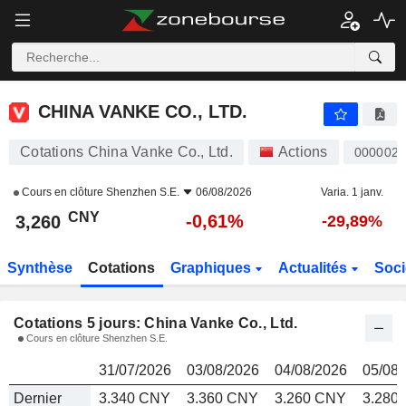
CHINA VANKE CO., LTD.
3,260
¥
CHINA VANKE CO., LTD.
Cotations China Vanke Co., Ltd.
Actions
000002
Cours en clôture
Shenzhen S.E.
06/08/2026
Varia. 1 janv.
CNY
-0,61%
3,260
-29,89%
Synthèse
Cotations
Graphiques
Actualités
Soci
Cotations 5 jours: China Vanke Co., Ltd.
Cours en clôture Shenzhen S.E.
31/07/2026
03/08/2026
04/08/2026
05/08/
Dernier
3.340 CNY
3.360 CNY
3.260 CNY
3.280