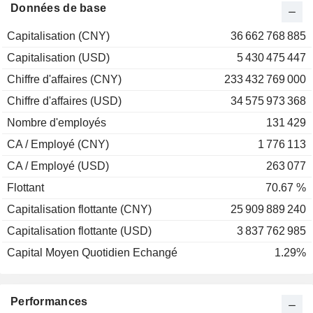
2000
+43,49%
Données de base
1999
+27,68%
Capitalisation (CNY)
36 662 768 885
1998
-34,51%
Capitalisation (USD)
5 430 475 447
1997
+54,98%
Chiffre d'affaires (CNY)
233 432 769 000
1996
+230,00%
Chiffre d'affaires (USD)
34 575 973 368
1995
-33,11%
Nombre d'employés
131 429
1994
-57,60%
CA / Employé (CNY)
1 776 113
CA / Employé (USD)
263 077
Flottant
70.67 %
Capitalisation flottante (CNY)
25 909 889 240
Capitalisation flottante (USD)
3 837 762 985
Capital Moyen Quotidien Echangé
1.29%
Performances