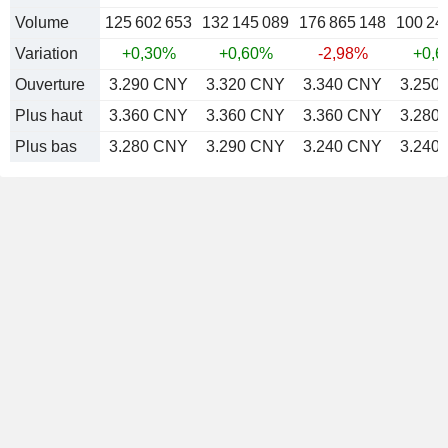
Volume
125 602 653
132 145 089
176 865 148
100 24
Variation
+0,30%
+0,60%
-2,98%
+0,
Ouverture
3.290 CNY
3.320 CNY
3.340 CNY
3.250
Plus haut
3.360 CNY
3.360 CNY
3.360 CNY
3.280
Plus bas
3.280 CNY
3.290 CNY
3.240 CNY
3.240