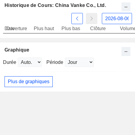
Historique de Cours: China Vanke Co., Ltd.
Date
Ouverture
Plus haut
Plus bas
Clôture
Volum
Graphique
Durée
Période
Plus de graphiques