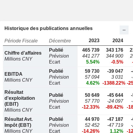
Historique des publications annuelles
2023
2024
Période Fiscale
Décembre
Publié
465 739
343 176
2
Chiffre d'affaires
Prévision
441 277
344 900
2
Millions CNY
Ecart
5.54%
-0.5%
Publié
59 730
-39 047
EBITDA
Prévision
57 094
3 031
Millions CNY
Ecart
4.62%
-1388.22%
-2
Résultat
Publié
50 649
-45 644
d'exploitation
Prévision
57 770
-24 097
(EBIT)
Ecart
-12.33%
-89.42%
-1
Millions CNY
Résultat Avt.
Publié
44 970
-47 187
Impôt (EBT)
Prévision
52 452
-47 719
Millions CNY
Ecart
-14.26%
1.12%
-1