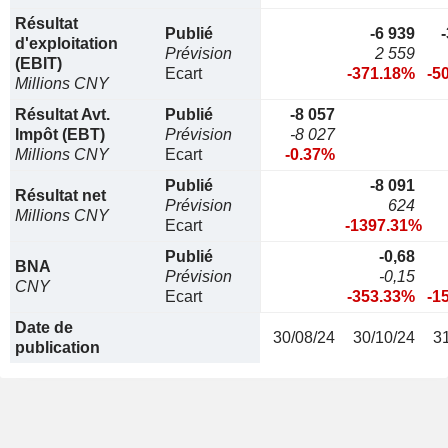
Résultat
Publié
-6 939
d'exploitation
Prévision
2 559
(EBIT)
Ecart
-371.18%
-5
Millions CNY
Résultat Avt.
Publié
-8 057
Impôt (EBT)
Prévision
-8 027
Millions CNY
Ecart
-0.37%
Publié
-8 091
Résultat net
Prévision
624
Millions CNY
Ecart
-1397.31%
Publié
-0,68
BNA
Prévision
-0,15
CNY
Ecart
-353.33%
-1
Date de
30/08/24
30/10/24
3
publication