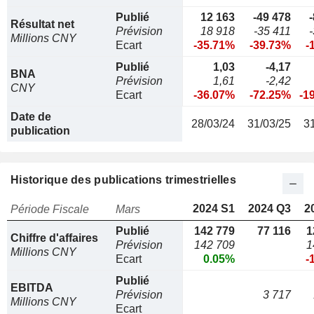
Publié
12 163
-49 478
Résultat net
Prévision
18 918
-35 411
Millions CNY
Ecart
-35.71%
-39.73%
-
Publié
1,03
-4,17
BNA
Prévision
1,61
-2,42
CNY
Ecart
-36.07%
-72.25%
-1
Date de
28/03/24
31/03/25
3
publication
Historique des publications trimestrielles
2024 S1
2024 Q3
2
Période Fiscale
Mars
Publié
142 779
77 116
1
Chiffre d'affaires
Prévision
142 709
1
Millions CNY
Ecart
0.05%
-
Publié
EBITDA
Prévision
3 717
Millions CNY
Ecart