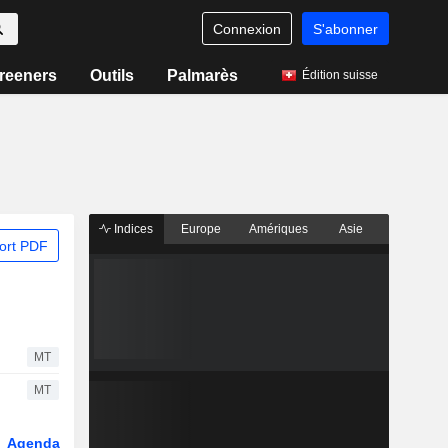
Connexion
S'abonner
reeners
Outils
Palmarès
Édition suisse
Indices
Europe
Amériques
Asie
ort PDF
MT
MT
Agenda
Secteur
Fonds et ETFs