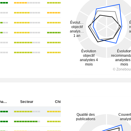
China Merchants Bank Co., Ltd.
Secteur
Chine