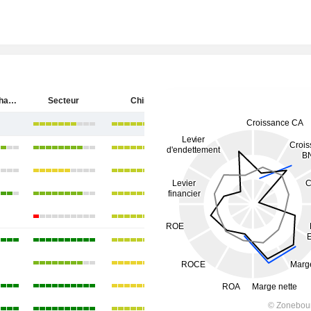
China Merchants Bank Co., Ltd.
Secteur
Chine