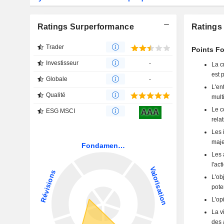
Ratings Surperformance
Ratings 
Trader
Points Fo
Investisseur
-
La c
est 
Globale
-
L'en
Qualité
mult
Le c
ESG MSCI
AAA
rela
Les 
maje
Les 
l'act
L'ob
pote
L'op
La v
des 