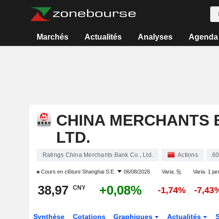
Marchés
Actualités
Analyses
Agenda
CHINA MERCHANTS B
LTD.
Ratings China Merchants Bank Co., Ltd.
Actions
6
Cours en clôture
Shanghai S.E.
06/08/2026
Varia. 5j.
Varia. 1 jan
38,97
+0,08%
CNY
-1,74%
-7,43
Synthèse
Cotations
Graphiques
Actualités