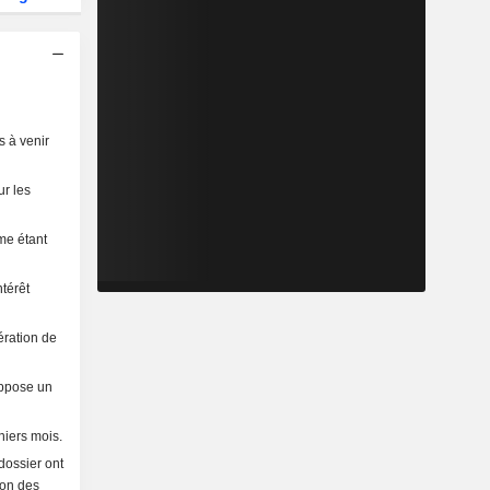
s à venir
ur les
mme étant
térêt
ération de
uppose un
niers mois.
 dossier ont
ion des