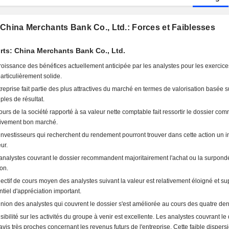
China Merchants Bank Co., Ltd.: Forces et Faiblesses
rts: China Merchants Bank Co., Ltd.
roissance des bénéfices actuellement anticipée par les analystes pour les exercice
particulièrement solide.
treprise fait partie des plus attractives du marché en termes de valorisation basée s
iples de résultat.
ours de la société rapporté à sa valeur nette comptable fait ressortir le dossier co
tivement bon marché.
investisseurs qui recherchent du rendement pourront trouver dans cette action un in
ur.
analystes couvrant le dossier recommandent majoritairement l'achat ou la surpond
ion.
jectif de cours moyen des analystes suivant la valeur est relativement éloigné et s
ntiel d'appréciation important.
inion des analystes qui couvrent le dossier s'est améliorée au cours des quatre der
isibilité sur les activités du groupe à venir est excellente. Les analystes couvrant le
avis très proches concernant les revenus futurs de l'entreprise. Cette faible dispers