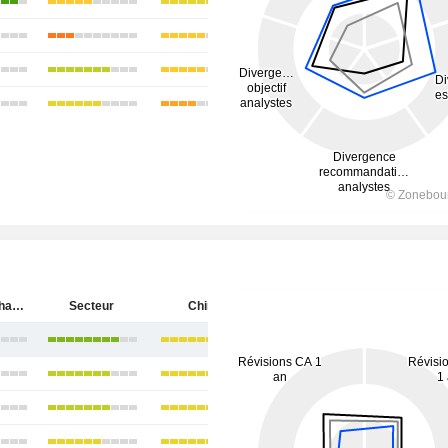
China Merchants Bank Co., Ltd.
Secteur
Chine