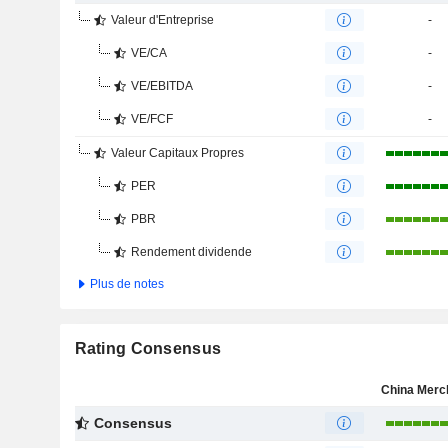
Valeur d'Entreprise
-
VE/CA
-
VE/EBITDA
-
VE/FCF
-
Valeur Capitaux Propres
PER
PBR
Rendement dividende
Plus de notes
Rating Consensus
Consensus