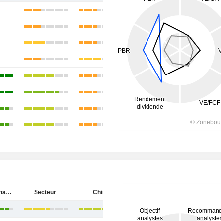
China Merchants Bank Co., Ltd.
Secteur
Chine