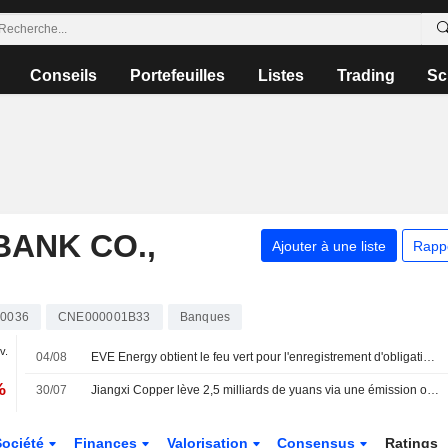
Conseils
Portefeuilles
Listes
Trading
Sc
ANK CO.,
Ajouter à une liste
Rapp
00036
CNE000001B33
Banques
v.
04/08
EVE Energy obtient le feu vert pour l'enregistrement d'obligations à moyen terme de 3 milliards de yuans
%
30/07
Jiangxi Copper lève 2,5 milliards de yuans via une émission obligataire en deux tranches
Société
Finances
Valorisation
Consensus
Ratings