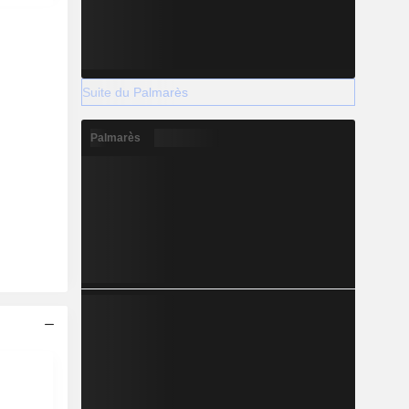
Suite du Palmarès
Palmarès