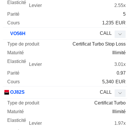
2.55x
5
1,235
EUR
CALL
VO56H
Certificat Turbo Stop Loss
Illimité
3.01x
0.97
5,340
EUR
OJ82S
CALL
Certificat Turbo
Illimité
1.97x