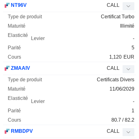
Type
NT96V
CALL
de
Certificat Turbo
Mnemo
Type
produit
Maturité
Elasticité
Levier
Parité
Co
Illimité
-
5
1,120
EUR
ZMAAIV
CALL
Certificats Divers
11/06/2029
-
1
80.7 / 82.2
RMBDPV
CALL