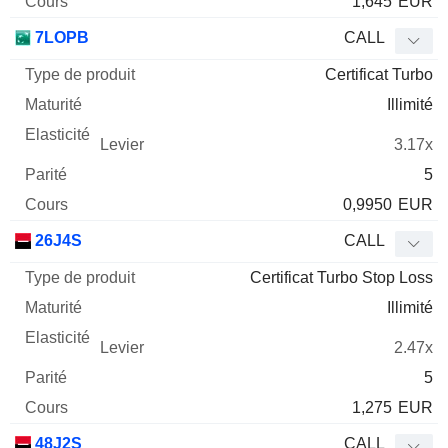
1,645
EUR
7LOPB
CALL
Certificat Turbo
Illimité
3.17x
5
0,9950
EUR
26J4S
CALL
Certificat Turbo Stop Loss
Illimité
2.47x
5
1,275
EUR
48J2S
CALL