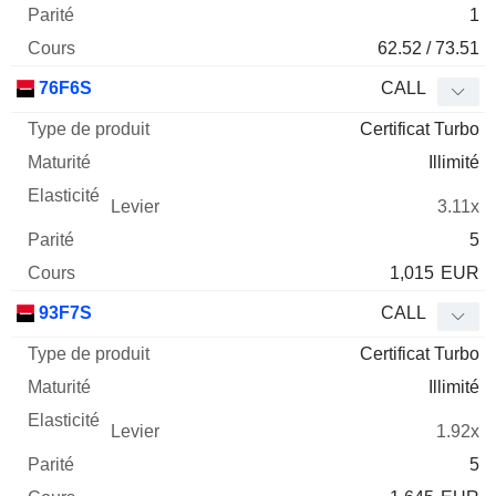
1
62.52 / 73.51
76F6S
CALL
Certificat Turbo
Illimité
3.11x
5
1,015
EUR
93F7S
CALL
Certificat Turbo
Illimité
1.92x
5