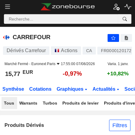
CARREFOUR
15,77
€
-0,97%
CARREFOUR
Dérivés Carrefour
Actions
CA
FR0000120172
Marché Fermé -
Euronext Paris
17:55:00 07/08/2026
Varia. 1 janv.
EUR
-0,97%
15,77
+10,82%
Synthèse
Cotations
Graphiques
Actualités
Soci
Tous
Warrants
Turbos
Produits de levier
Produits d'inv
Filtres
Produits Dérivés