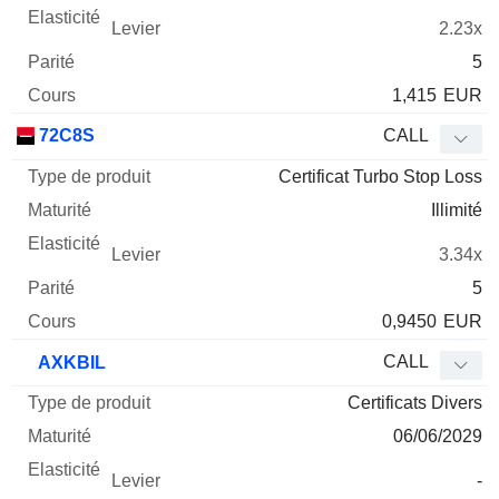
2.23x
5
1,415
EUR
72C8S
CALL
Certificat Turbo Stop Loss
Illimité
3.34x
5
0,9450
EUR
CALL
AXKBIL
Certificats Divers
06/06/2029
-