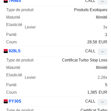
7H98S
CALL
Produits Exotiques
Illimité
3x
1
28,58
EUR
928LS
CALL
Certificat Turbo Stop Loss
Illimité
2.28x
5
1,385
EUR
PY30S
CALL
Certificat Turbo