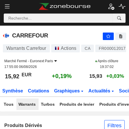
CARREFOUR
15,92
€
+0,19%
CARREFOUR
Warrants Carrefour
Actions
CA
FR0000120172
Marché Fermé -
Euronext Paris
Après clôture
17:55:00 06/08/2026
19:37:02
EUR
+0,19%
15,92
15,93
+0,03%
Synthèse
Cotations
Graphiques
Actualités
Soci
Tous
Warrants
Turbos
Produits de levier
Produits d'inv
Filtres
Produits Dérivés