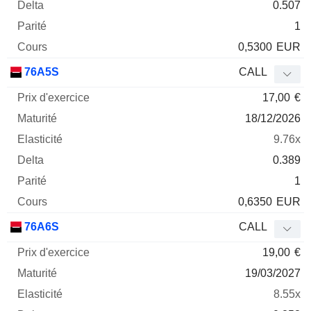
0.507
1
0,5300
EUR
76A5S
CALL
17,00
€
18/12/2026
9.76x
0.389
1
0,6350
EUR
76A6S
CALL
19,00
€
19/03/2027
8.55x