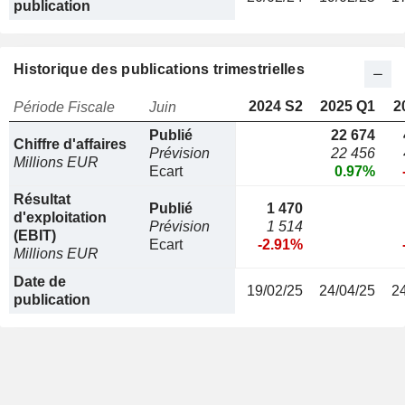
publication
Historique des publications trimestrielles
2024 S2
2025 Q1
2
Période Fiscale
Juin
Publié
22 674
Chiffre d'affaires
Prévision
22 456
Millions EUR
Ecart
0.97%
Résultat
Publié
1 470
d'exploitation
Prévision
1 514
(EBIT)
Ecart
-2.91%
Millions EUR
Date de
19/02/25
24/04/25
2
publication