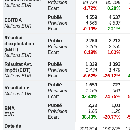
Prévision
84 724
85 198
Millions EUR
Ecart
-1.72%
0.29%
Publié
4 559
4 637
EBITDA
Prévision
4 568
4 537
Millions EUR
Ecart
-0.19%
2.21%
Résultat
Publié
2 264
2 213
d'exploitation
Prévision
2 268
2 250
(EBIT)
Ecart
-0.19%
-1.63%
Millions EUR
Résultat Avt.
Publié
1 339
1 093
Impôt (EBT)
Prévision
1 434
1 479
Millions EUR
Ecart
-6.62%
-26.12%
Publié
1 659
723
Résultat net
Prévision
1 165
961
Millions EUR
Ecart
42.44%
-24.75%
-
Publié
2,32
1,01
BNA
Prévision
1,68
1,28
EUR
Ecart
38.43%
-20.77%
-
Date de
20/02/24
19/02/25
1