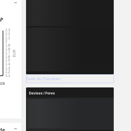
Suite du Palmarès
Devises / Forex
 de