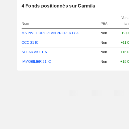
4
Fonds positionnés sur Carmila
Varia
Nom
PEA
jan
MS INVF EUROPEAN PROPERTY A
Non
+9,
OCC 21 IC
Non
+11,
SOLAR AKICITA
Non
+16,
IMMOBILIER 21 IC
Non
+15,