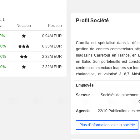
. 1
Profil Société
v.
Notation
Position
00%
0.94M EUR
Carmila est spécialisé dans la déte
00%
0.33M EUR
gestion de centres commerciaux att
magasins Carrefour en France, en 
00%
2.32M EUR
en Italie. Son portefeuille est const
00%
2.32M EUR
centres commerciaux leaders sur leu
chalandise, et valorisé à 6,7 Md
2025.
Employés
Secteur
Sociétés de placement
Agenda
22/10
Publication des résultat
Plus d'informations sur la société