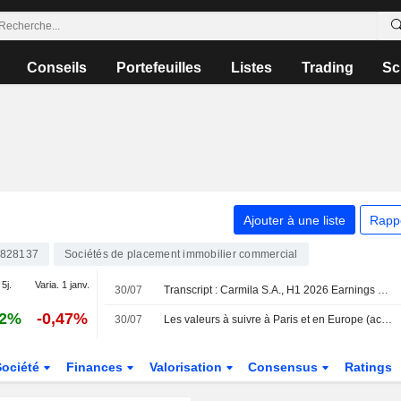
Conseils
Portefeuilles
Listes
Trading
Sc
Ajouter à une liste
Rapp
828137
Sociétés de placement immobilier commercial
 5j.
Varia. 1 janv.
30/07
Transcript : Carmila S.A., H1 2026 Earnings Call, Jul 30, 2026
12%
-0,47%
30/07
Les valeurs à suivre à Paris et en Europe (actualisé)
Société
Finances
Valorisation
Consensus
Ratings