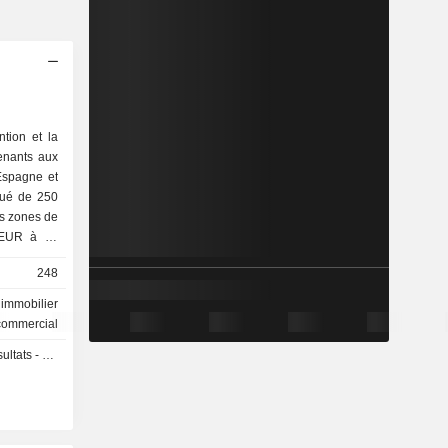
ntion et la
enants aux
Espagne et
itué de 250
rs zones de
sEUR à fin
248
 immobilier
commercial
s - Q3 2026