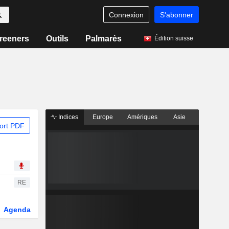
Connexion
S'abonner
reeners
Outils
Palmarès
Édition suisse
Indices
Europe
Amériques
Asie
ort PDF
RE
Agenda
Secteur
Dérivés
Fonds et ETFs