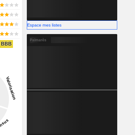
Espace mes listes
Palmarès
BBB