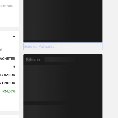
s
Suite du Palmarès
at
ACHETER
Palmarès
6
17,02
EUR
21,20
EUR
+24,56%