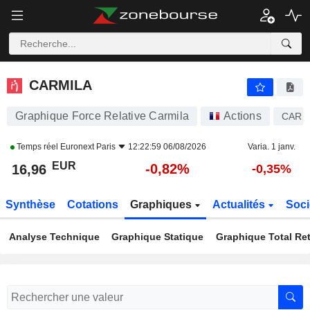
CARMILA
16,96
€
-0,82%
CARMILA
Graphique Force Relative Carmila
Actions
CAR
Temps réel
Euronext Paris
12:22:59 06/08/2026
Varia. 1 janv.
EUR
-0,82%
16,96
-0,35%
Synthèse
Cotations
Graphiques
Actualités
Soci
Analyse Technique
Graphique Statique
Graphique Total Re