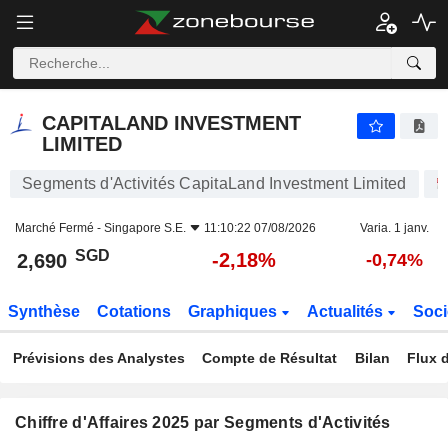
CAPITALAND INVESTMENT LIMITED
2,690
$
-2,18%
CAPITALAND INVESTMENT
LIMITED
Segments d'Activités CapitaLand Investment Limited
Marché Fermé -
Singapore S.E.
11:10:22 07/08/2026
Varia. 1 janv.
SGD
-2,18%
2,690
-0,74%
Synthèse
Cotations
Graphiques
Actualités
Soci
Prévisions des Analystes
Compte de Résultat
Bilan
Flux d
Chiffre d'Affaires 2025 par Segments d'Activités