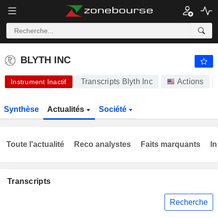
-.-
BLYTH INC
-
$
-
%
BLYTH INC
Transcripts Blyth Inc
Actions
Instrument Inactif
Synthèse
Actualités
Société
Toute l'actualité
Reco analystes
Faits marquants
In
Transcripts
Recherche