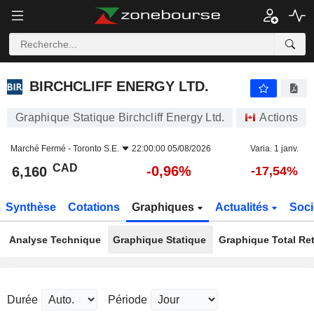
BIRCHCLIFF ENERGY LTD.
6,160
$
-0,96%
BIRCHCLIFF ENERGY LTD.
Graphique Statique Birchcliff Energy Ltd.
Actions
Marché Fermé -
Toronto S.E.
22:00:00 05/08/2026
Varia. 1 janv.
CAD
-0,96%
6,160
-17,54%
Synthèse
Cotations
Graphiques
Actualités
Soci
Analyse Technique
Graphique Statique
Graphique Total Re
Durée
Période