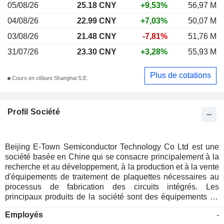
05/08/26
25.18 CNY
+9,53%
56,97 M
04/08/26
22.99 CNY
+7,03%
50,07 M
03/08/26
21.48 CNY
-7,81%
51,76 M
31/07/26
23.30 CNY
+3,28%
55,93 M
Plus de cotations
Cours en clôture Shanghai S.E.
Profil Société
Beijing E-Town Semiconductor Technology Co Ltd est une
société basée en Chine qui se consacre principalement à la
recherche et au développement, à la production et à la vente
d'équipements de traitement de plaquettes nécessaires au
processus de fabrication des circuits intégrés. Les
principaux produits de la société sont des équipements de
décapage à sec, des équipements de traitement thermique
Employés
-
rapide et des équipements de gravure à sec. Les produits de