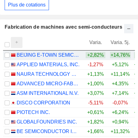
Plus de cotations
Fabrication de machines avec semi-conducteurs
Varia.
Varia. 5j.
BEIJING E-TOWN SEMICONDUCTOR TECHNOLOGY CO., LTD.
+2,82%
+14,76%
+
APPLIED MATERIALS, INC.
-1,27%
+5,12%
+
NAURA TECHNOLOGY GROUP CO., LTD.
+1,13%
+11,14%
+
ADVANCED MICRO-FABRICATION EQUIPMENT INC. CHINA
+1,00%
+4,35%
+
ASM INTERNATIONAL N.V.
+3,07%
+7,14%
+
DISCO CORPORATION
-5,11%
-0,07%
+
PIOTECH INC.
+0,61%
+6,24%
+
GLOBALFOUNDRIES INC.
+1,82%
+0,94%
+
BE SEMICONDUCTOR INDUSTRIES N.V.
+1,66%
+11,32%
+