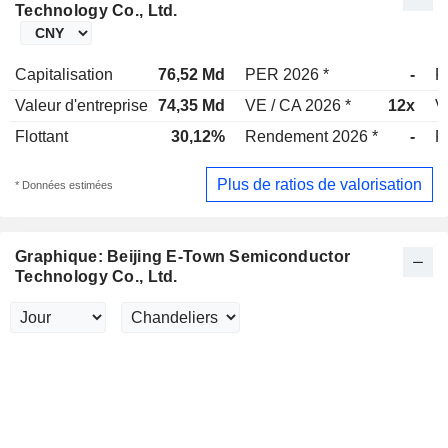
Technology Co., Ltd.
Capitalisation
76,52 Md
PER 2026 *
-
P
Valeur d'entreprise
74,35 Md
VE / CA 2026 *
12x
V
Flottant
30,12%
Rendement 2026 *
-
R
Plus de ratios de valorisation
* Données estimées
Graphique: Beijing E-Town Semiconductor
Technology Co., Ltd.