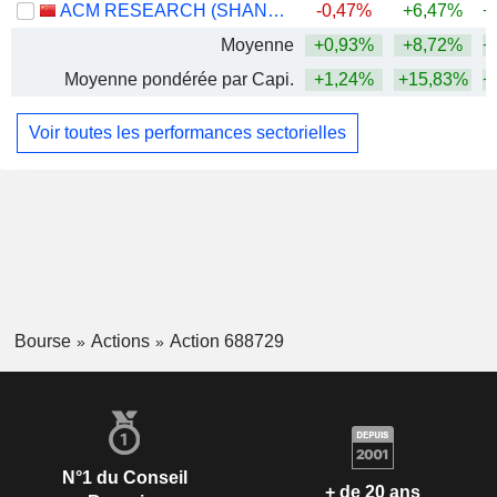
ACM RESEARCH (SHANGHAI), INC.
-0,47%
+6,47%
+
Moyenne
+0,93%
+8,72%
+
Moyenne pondérée par Capi.
+1,24%
+15,83%
+
Voir toutes les performances sectorielles
Bourse
Actions
Action 688729
N°1 du Conseil
+ de 20 ans