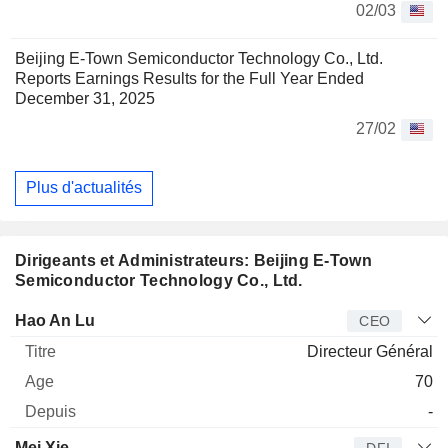
02/03
Beijing E-Town Semiconductor Technology Co., Ltd.
Reports Earnings Results for the Full Year Ended
December 31, 2025
27/02
Plus d'actualités
Dirigeants et Administrateurs: Beijing E-Town
Semiconductor Technology Co., Ltd.
Dirigeant
Titre
Age
Depuis
Hao An Lu
CEO
Directeur Général
70
-
Mei Xie
DFI