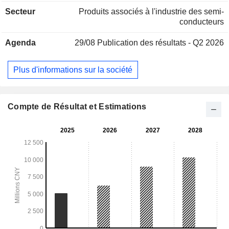
la société sont principalement utilisés dans les puces
Secteur
Produits associés à l'industrie des semi-
logiques, les puces de mémoire flash, les puces de mémoire
conducteurs
vive dynamique (DRAM) et d'autres domaines. La société
propose également des services de mise à niveau et de
Agenda
29/08
Publication des résultats - Q2 2026
maintenance des équipements, ainsi que d'autres activités.
La société exerce principalement ses activités sur les
marchés nationaux et internationaux.
Plus d'informations sur la société
Compte de Résultat et Estimations