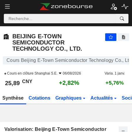
BEIJING E-TOWN SEMICONDUCTOR TECHNOLOGY CO., LTD.
25,89
¥
+2,82%
BEIJING E-TOWN
SEMICONDUCTOR
TECHNOLOGY CO., LTD.
Cours Beijing E-Town Semiconductor Technology Co., Ltd
Cours en clôture
Shanghai S.E.
06/08/2026
Varia. 1 janv.
CNY
+2,82%
25,89
+5,76%
Synthèse
Cotations
Graphiques
Actualités
Soci
Valorisation: Beijing E-Town Semiconductor