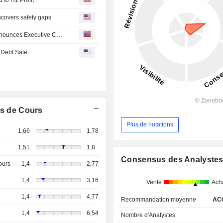
uncovers safety gaps
Beijing Capital International Airport Company Limited Announces Executive Changes, Effective June 24, 2026
r Debt Sale
s de Cours
Plus de notations
1,66
1,78
1,51
1,8
Consensus des Analyste
ours
1,4
2,77
1,4
3,16
Vente
Ach
1,4
4,77
Recommandation moyenne
AC
1,4
6,54
Nombre d'Analystes