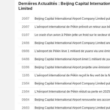
Dernières Actualités : Beijing Capital Internati
Limited
20/07
20/07
01/07
24/06
09/06
L'aéroport de Pékin lève 1 milliard de yuans via une émi
04/06
02/06
Beijing Capital International Airport projette une émissio
11/05
23/04
23/04
L'Aéroport International de Pékin réduit sa perte en 202
09/04
26/03