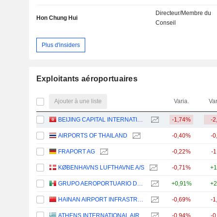
Directeur/Membre du
Hon Chung Hui
Conseil
Plus d'insiders
Exploitants aéroportuaires
Ajouter à une liste
Varia.
Var
BEIJING CAPITAL INTERNATIONAL AIRPORT COMPANY LIMITED
-1,74%
-2
AIRPORTS OF THAILAND
-0,40%
-0
FRAPORT AG
-0,22%
-
KØBENHAVNS LUFTHAVNE A/S
-0,71%
+1
GRUPO AEROPORTUARIO DEL CENTRO NORTE, S.A.B. DE C.V.
+0,91%
+2
HAINAN AIRPORT INFRASTRUCTURE CO., LTD
-0,69%
-1
ATHENS INTERNATIONAL AIRPORT AE
-0,94%
-0