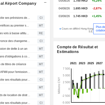
05/08/26
1.700 HKD
+0,29%
onal Airport Company
04/08/26
1.695 HKD
-2,87%
03/08/26
1.745 HKD
+1,45%
Beijing Capital International Airport Company Limited publie ses prévisions de résultats non audités pour le semestre clos le 30 juin 2026
CI
L'aéroport international de Pékin prévoit un retour aux bénéfices au premier semestre
MT
Plus d
Cours en différé Hong Kong
cotatio
S.E.
Le crash d'un avion à Pékin jette un froid sur le secteur des vols à basse altitude et révèle des failles de sécurité
RE
Beijing Capital International Airport Company Limited annonce des changements de direction, effectifs au 24 juin 2026
CI
Compte de Résultat et
ssion de dette à un an
MT
Estimations
Beijing Capital International Airport émet 1 milliard de yuans d'obligations à court terme
MT
n de titres de créance
MT
L'aéroport international de Pékin reçoit le feu vert de la NAFMII pour l'emission de titres de créance
MT
Beijing Capital International Airport Company Limited publie ses résultats pour le premier trimestre clos le 31 mars 2026
CI
5
MT
Beijing Capital International Airport renouvelle ses accords de location de distributeurs automatiques
MT
Beijing Capital International Airport Company Limited publie ses résultats pour l'exercice clos le 31 décembre 2025
CI