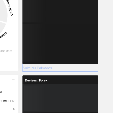
Suite du Palmarès
s
Devises / Forex
at
CUMULER
8