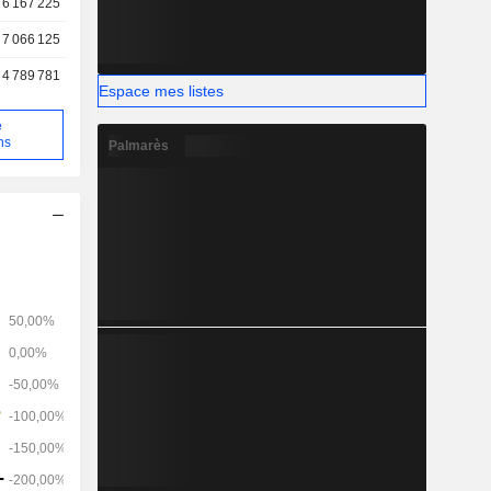
6 167 225
7 066 125
4 789 781
Espace mes listes
e
ns
Palmarès