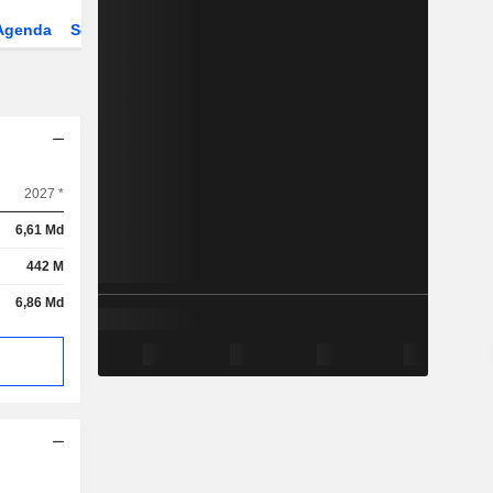
Agenda
Secteur
Dérivés
Fonds et ETFs
2027 *
6,61 Md
442 M
6,86 Md