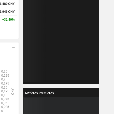
1,480
CNY
1,946
CNY
+31,49%
Matières Premières