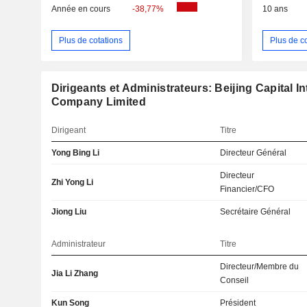
Année en cours
-38,77%
10 ans
Plus de cotations
Plus de c
Dirigeants et Administrateurs: Beijing Capital In
Company Limited
Dirigeant
Titre
Yong Bing Li
Directeur Général
Directeur
Zhi Yong Li
Financier/CFO
Jiong Liu
Secrétaire Général
Administrateur
Titre
Directeur/Membre du
Jia Li Zhang
Conseil
Kun Song
Président