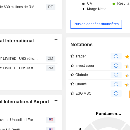
L'Aéroport International de Pékin publie une perte IFRS de 630 millions de RMB pour l'exercice
RE
Plus de données financières
l International
Notations
Trader
BEIJING CAPITAL INTERNATIONAL AIRPORT COMPANY LIMITED : UBS réitère son opinion positive sur le titre
ZM
Investisseur
BEIJING CAPITAL INTERNATIONAL AIRPORT COMPANY LIMITED : UBS reste à l'achat
ZM
Globale
Qualité
ESG MSCI
l International Airport
Beijing Capital International Airport Company Limited Provides Unaudited Earnings Guidance for the Six Months Ended 30 June 2026
 to H1 Profit