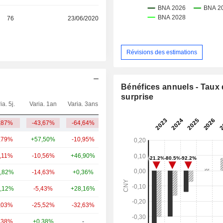
76
23/06/2020
Révisions des estimations
Bénéfices annuels - Taux
surprise
ia. 5j.
Varia. 1an
Varia. 3ans
Capi.($)
,87%
-43,67%
-64,64%
1 Md
,79%
+57,50%
-10,95%
27,3 Md
1,11%
-10,56%
+46,90%
7,14 Md
,82%
-14,63%
+0,36%
6,82 Md
,12%
-5,43%
+28,16%
5,34 Md
,03%
-25,52%
-32,63%
4,92 Md
,38%
+0,38%
-
3,89 Md