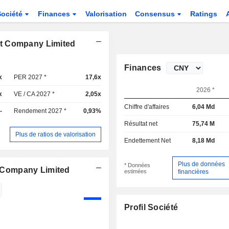
Société
Finances
Valorisation
Consensus
Ratings
ort Company Limited
Finances
x
PER 2027 *
17,6x
2026 *
x
VE / CA 2027 *
2,05x
Chiffre d'affaires
6,04 Md
-
Rendement 2027 *
0,93%
Résultat net
75,74 M
Plus de ratios de valorisation
Endettement Net
8,18 Md
Plus de données
* Données
rt Company Limited
estimées
financières
Profil Société