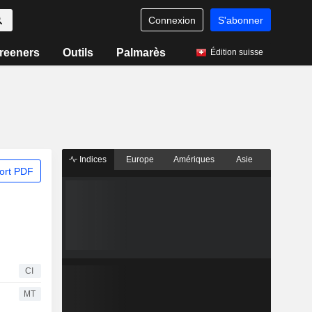
Connexion
S'abonner
reeners
Outils
Palmarès
Édition suisse
Indices
Europe
Amériques
Asie
ort PDF
CI
MT