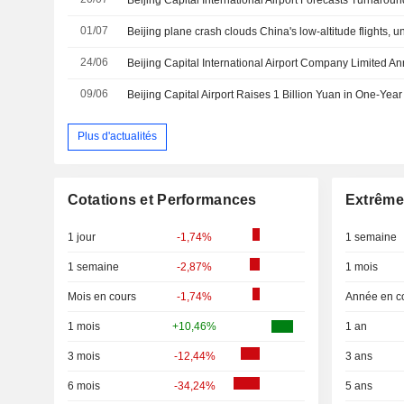
01/07
Beijing plane crash clouds China's low-altitude flights, 
24/06
09/06
Beijing Capital Airport Raises 1 Billion Yuan in One-Yea
Plus d'actualités
Cotations et Performances
Extrême
1 jour
-1,74%
1 semaine
1 semaine
-2,87%
1 mois
Mois en cours
-1,74%
Année en c
1 mois
+10,46%
1 an
3 mois
-12,44%
3 ans
6 mois
-34,24%
5 ans