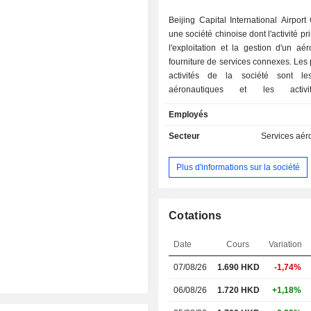
Beijing Capital International Airport
une société chinoise dont l'activité pr
l'exploitation et la gestion d'un aér
fourniture de services connexes. Les 
activités de la société sont les
aéronautiques et les activ
aéronautiques. Les activités aér
Employés
comprennent les mouvements d'avi
services aux passagers. Les act
Secteur
Services aér
aéronautiques comprennent la pub
vente au détail, les restaurants et l
Plus d'informations sur la société
d'alimentation, les services aux per
importantes (VIP), les services de 
autres concessions, la location et l'uti
ressources. La société exerce prin
Cotations
ses activités sur le marché national.
Date
Cours
Variation
07/08/26
1.690
HKD
-1,74%
06/08/26
1.720 HKD
+1,18%