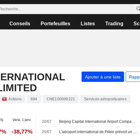
Conseils
Portefeuilles
Listes
Trading
Sc
NTERNATIONAL
Ajouter à une liste
Rapp
IMITED
Actions
694
CNE100000221
Services aéroportuaires
5j.
Varia. 1 janv.
20/07
Beijing Capital International Airport Company Limited publie ses prévisions de résultats non audités pour le semestre clos le 30 juin 2026
87%
-38,77%
20/07
L'aéroport international de Pékin prévoit un retour aux bénéfices au premier semestre