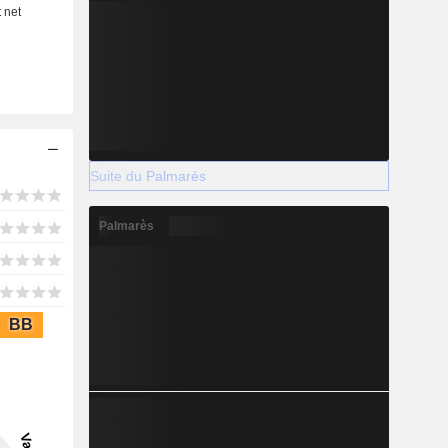
Suite du Palmarès
Palmarès
BB