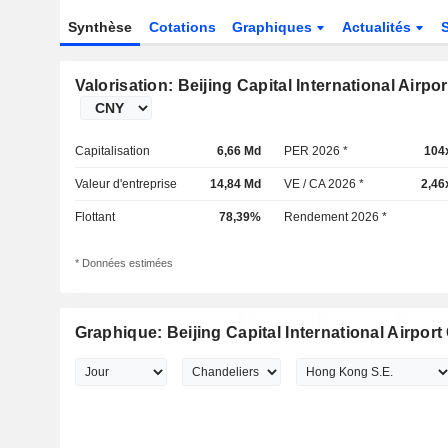
Synthèse
Cotations
Graphiques
Actualités
Valorisation: Beijing Capital International Airp
Capitalisation
6,66 Md
PER 2026 *
104
Valeur d'entreprise
14,84 Md
VE / CA 2026 *
2,46
Flottant
78,39%
Rendement 2026 *
* Données estimées
Graphique: Beijing Capital International Airpo