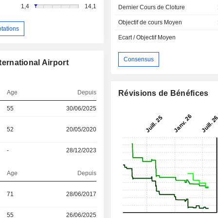
1,4
14,1
Dernier Cours de Cloture
Objectif de cours Moyen
otations
Ecart / Objectif Moyen
Consensus
ternational Airport
Age
Depuis
Révisions de Bénéfices
55
30/06/2025
52
20/05/2020
-
28/12/2023
Age
Depuis
71
28/06/2017
55
26/06/2025