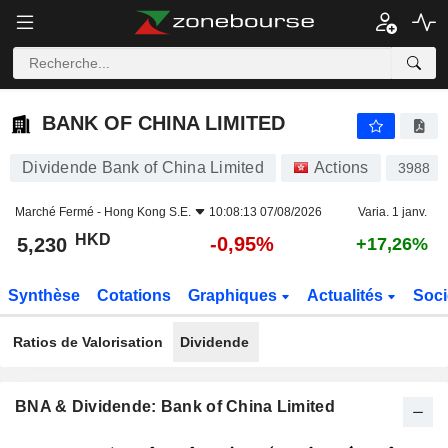
BANK OF CHINA LIMITED
5,230
$
-0,95%
BANK OF CHINA LIMITED
Dividende Bank of China Limited
Actions
3988
Marché Fermé -
Hong Kong S.E.
10:08:13 07/08/2026
Varia. 1 janv.
HKD
-0,95%
5,230
+17,26%
Synthèse
Cotations
Graphiques
Actualités
Soci
Ratios de Valorisation
Dividende
BNA & Dividende: Bank of China Limited