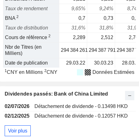
Taux de rendement
9,65%
9,24%
8,74
2
BNA
0,7
0,73
0,7
Taux de distribution
31,6%
31,8%
31,9
2
Cours de référence
2,289
2,512
2,70
Nbr de Titres (en
294 384 261
294 387 791
294 387 7
Milliers)
Date de publication
29.03.22
30.03.23
28.03.2
1
2
CNY en Millions
CNY
Données Estimées
Dividendes passés: Bank of China Limited
02/07/2026
Détachement de dividende - 0.13498 HKD
02/12/2025
Détachement de dividende - 0.12057 HKD
Voir plus