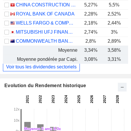
CHINA CONSTRUCTION BANK CORPORATION
5,27%
5,5%
ROYAL BANK OF CANADA
2,28%
2,52%
WELLS FARGO & COMPANY
2,18%
2,44%
MITSUBISHI UFJ FINANCIAL GROUP, INC.
2,74%
3%
COMMONWEALTH BANK OF AUSTRALIA
2,8%
2,89%
Moyenne
3,34%
3,58%
Moyenne pondérée par Capi.
3,08%
3,31%
Voir tous les dividendes sectoriels
Evolution du Rendement historique