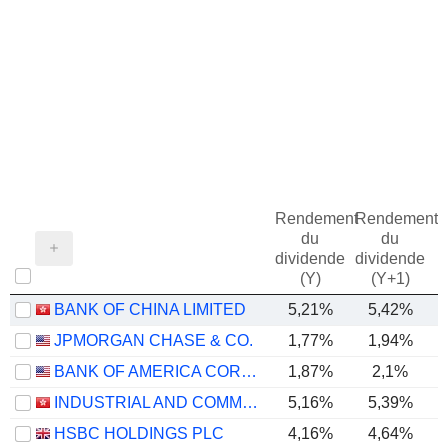
Rendement
Rendement
du
du
dividende
dividende
(Y)
(Y+1)
BANK OF CHINA LIMITED
5,21%
5,42%
JPMORGAN CHASE & CO.
1,77%
1,94%
BANK OF AMERICA CORPORATION
1,87%
2,1%
INDUSTRIAL AND COMMERCIAL BANK OF CHINA LIMITED
5,16%
5,39%
HSBC HOLDINGS PLC
4,16%
4,64%