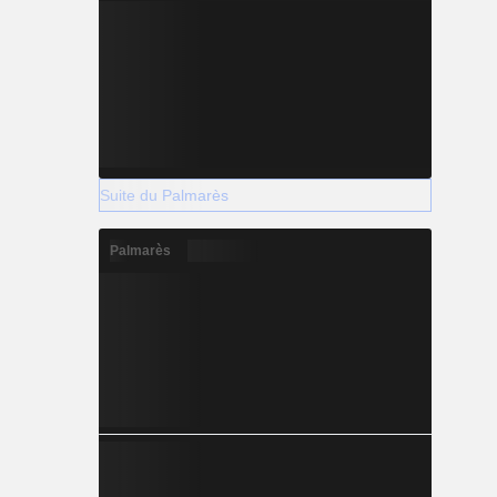
Suite du Palmarès
Palmarès