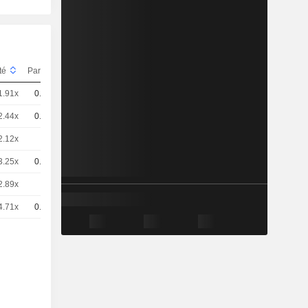
ité
Parité
Cours
1.91x
0.5
0,6050
EUR
2.44x
0.5
0,4750
EUR
2.12x
1
0,2710
EUR
3.25x
0.5
0,3550
EUR
2.89x
1
0,1990
EUR
4.71x
0.5
0,2450
EUR