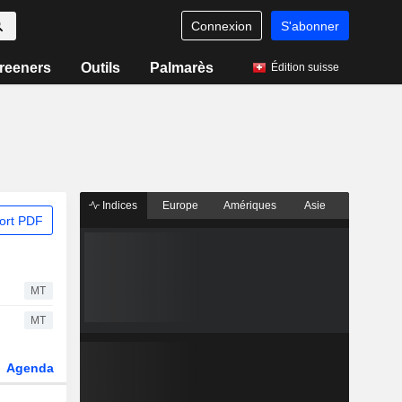
Connexion
S'abonner
reeners
Outils
Palmarès
Édition suisse
Indices
Europe
Amériques
Asie
ort PDF
MT
MT
Agenda
Secteur
Dérivés
Fonds et ETFs