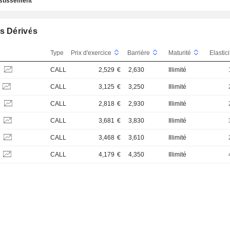
estissement
s Dérivés
Type
Prix d'exercice
Barrière
Maturité
Elastic
S
CALL
2,529
€
2,630
Illimité
CALL
3,125
€
3,250
Illimité
S
CALL
2,818
€
2,930
Illimité
S
CALL
3,681
€
3,830
Illimité
S
CALL
3,468
€
3,610
Illimité
S
CALL
4,179
€
4,350
Illimité