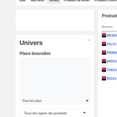
Tous
Warrants
Turbos
Produits de levier
Produits d'inv
Produit
Mnemo
M536
Univers
53L1S
PR80
Place boursière
9R93
TU61
0S31
Tous les pays
Tous les types de produits