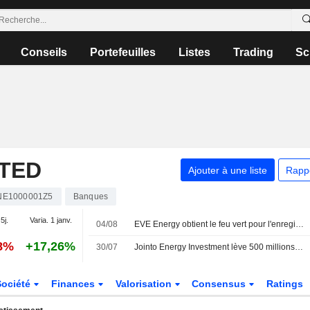
Conseils
Portefeuilles
Listes
Trading
Sc
ITED
Ajouter à une liste
Rapp
NE1000001Z5
Banques
5j.
Varia. 1 janv.
04/08
EVE Energy obtient le feu vert pour l'enregistrement d'obligations à moyen terme de 3 milliards de yuans
08%
+17,26%
30/07
Jointo Energy Investment lève 500 millions de yuans via une émission obligataire à 270 jours
Société
Finances
Valorisation
Consensus
Ratings