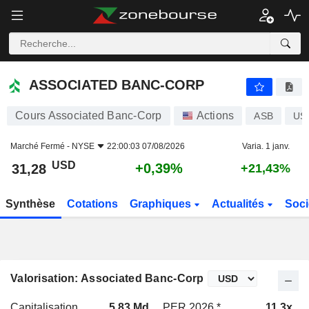
ASSOCIATED BANC-CORP
31,28
$
+0,39%
ASSOCIATED BANC-CORP
Cours Associated Banc-Corp
Actions
ASB
US
Marché Fermé -
NYSE
22:00:03 07/08/2026
Varia. 1 janv.
USD
+0,39%
31,28
+21,43%
Synthèse
Cotations
Graphiques
Actualités
Soci
Valorisation: Associated Banc-Corp
Capitalisation
5,83 Md
PER 2026 *
11,3x