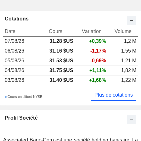
Cotations
Date
Cours
Variation
Volume
07/08/26
31.28 $US
+0,39%
1,2 M
06/08/26
31.16 $US
-1,17%
1,55 M
05/08/26
31.53 $US
-0,69%
1,21 M
04/08/26
31.75 $US
+1,11%
1,82 M
03/08/26
31.40 $US
+1,68%
1,22 M
Plus de cotations
Cours en différé NYSE
Profil Société
Associated Banc-Corp est une société holding bancaire. La