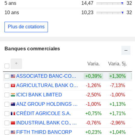
5 ans
14,47
32
10 ans
10,23
32
Plus de cotations
Banques commerciales
Varia.
Varia. 5j.
ASSOCIATED BANC-CORP
+0,39%
+1,30%
+
AGRICULTURAL BANK OF CHINA LIMITED
-1,26%
-7,13%
ICICI BANK LIMITED
-2,50%
-1,00%
ANZ GROUP HOLDINGS LIMITED
-1,00%
+1,13%
+
CRÉDIT AGRICOLE S.A.
+0,75%
+1,71%
+
INDUSTRIAL BANK CO., LTD.
-0,76%
-2,96%
FIFTH THIRD BANCORP
+0,23%
+1,04%
+