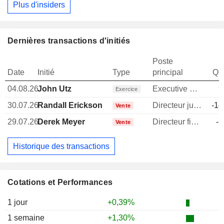
Plus d'insiders
Dernières transactions d'initiés
Poste
Date
Initié
Type
principal
Qua
04.08.26
John Utz
Executive Vice President
9
Exercice
30.07.26
Randall Erickson
Directeur juridique
-14
Vente
29.07.26
Derek Meyer
Directeur financier
-1
Vente
Historique des transactions
Cotations et Performances
1 jour
+0,39%
1 semaine
+1,30%