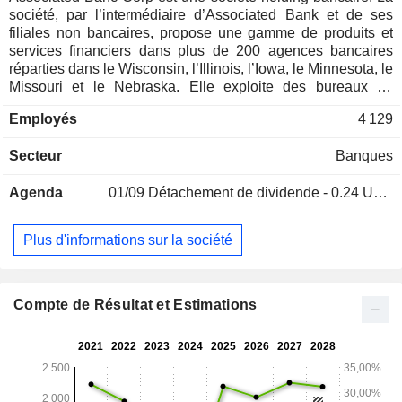
société, par l’intermédiaire d’Associated Bank et de ses
filiales non bancaires, propose une gamme de produits et
services financiers dans plus de 200 agences bancaires
réparties dans le Wisconsin, l’Illinois, l’Iowa, le Minnesota, le
Missouri et le Nebraska. Elle exploite des bureaux de
production de prêts dans l’Indiana, le Kansas, le Michigan,
Employés
4 129
l’État de New York, l’Ohio et le Texas. Le segment «
Corporate and Commercial Specialty » s'adresse à une
Secteur
Banques
clientèle variée, comprenant notamment les grandes
entreprises, les promoteurs immobiliers, les organismes à
Agenda
01/09
Détachement de dividende - 0.24 USD
but non lucratif, les collectivités locales et les institutions
financières, en proposant des solutions de crédit et de dépôt
ainsi que l'accompagnement nécessaire à la mise en
Plus d'informations sur la société
œuvre, au financement et à la gestion de ces solutions
bancaires. Le segment « Communauté, particuliers et
entreprises » s’adresse aux particuliers et aux entreprises
en proposant des solutions de crédit et de dépôt, ainsi
Compte de Résultat et Estimations
qu’une gamme de produits et services d’investissement, de
gestion fiduciaire et de planification de la retraite. Le
segment « Gestion des risques et services partagés »
regroupe les principales fonctions opérationnelles partagées
et comprend les revenus et dépenses résiduels.