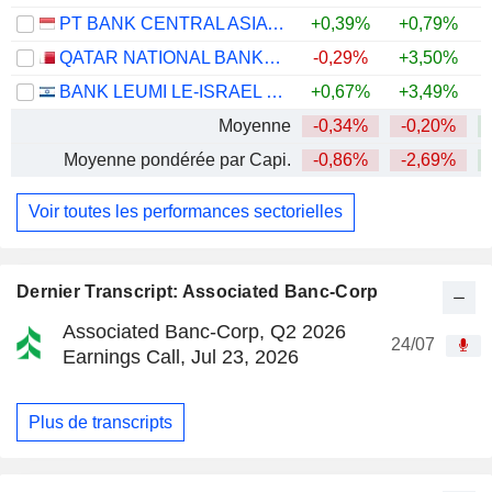
PT BANK CENTRAL ASIA TBK
+0,39%
+0,79%
QATAR NATIONAL BANK (Q.P.S.C.)
-0,29%
+3,50%
BANK LEUMI LE-ISRAEL B.M.
+0,67%
+3,49%
+
Moyenne
-0,34%
-0,20%
Moyenne pondérée par Capi.
-0,86%
-2,69%
Voir toutes les performances sectorielles
Dernier Transcript: Associated Banc-Corp
Associated Banc-Corp, Q2 2026
24/07
Earnings Call, Jul 23, 2026
Plus de transcripts