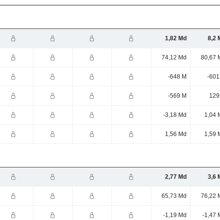
1,82 Md
8,2 
74,12 Md
80,67 
-648 M
-601
-569 M
129
-3,18 Md
1,04 
1,56 Md
1,59 
2,77 Md
3,6 
65,73 Md
76,22 
-1,19 Md
-1,47 