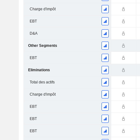
Charge d'impôt
EBT
D&A
Other Segments
EBT
Eliminations
Total des actifs
Charge d'impôt
EBT
EBT
EBT