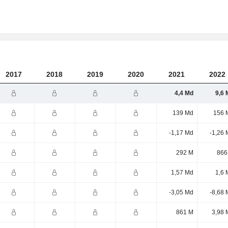
2017
2018
2019
2020
2021
2022
4,4 Md
9,6 
139 Md
156 
-1,17 Md
-1,26 
292 M
866
1,57 Md
1,6 
-3,05 Md
-8,68 
861 M
3,98 