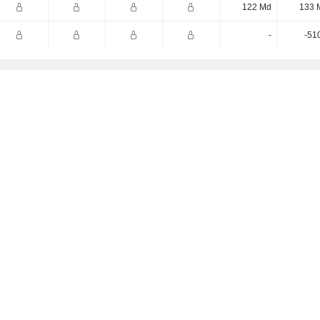
122 Md
133 
-
-51