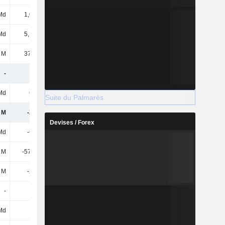
Md
1,01 Md
1,08 Md
1,37 Md
Md
5,18 Md
5,17 Md
7,29 Md
 M
37,31 M
59,64 M
124 M
-
-
-
-
Md
682 M
908 M
-1,69 Md
Suite du Palmarès
 M
-265 M
-328 M
-366 M
Devises / Forex
Md
-674 M
-582 M
-814 M
 M
-57,45 M
-80,32 M
-95,48 M
 M
-276 M
-114 M
-75,79 M
-
-
-
-
Md
-
-
-