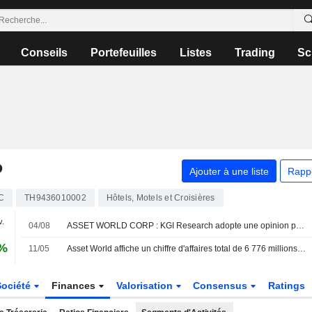
Conseils
Portefeuilles
Listes
Trading
Sc
P
Ajouter à une liste
Rapp
C
TH9436010002
Hôtels, Motels et Croisières
v.
04/08
ASSET WORLD CORP : KGI Research adopte une opinion positive
1%
11/05
Asset World affiche un chiffre d'affaires total de 6 776 millions de bahts au premier trimestre
Société
Finances
Valorisation
Consensus
Ratings