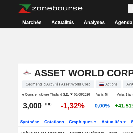
Marchés
Actualités
Analyses
Agenda
ASSET WORLD COR
Segments d'Activités Asset World Corp
Actions
AW
Cours en clôture
Thailand S.E.
05/08/2026
Varia. 5j.
Varia. 1 jan
3,000
-1,32%
THB
0,00%
+41,5
Synthèse
Cotations
Graphiques
Actualités