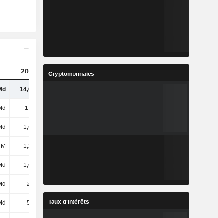
2023
2024
2025
Cryptomonnaies
Md
14,03 Md
16,02 Md
17,48 Md
Md
172 Md
186 Md
204 Md
Md
-1,69 Md
-1,87 Md
-1,96 Md
 M
1,25 Md
1,26 Md
1,46 Md
Md
1,67 Md
1,82 Md
2,17 Md
Md
-2,7 Md
-5,19 Md
-7,5 Md
Taux d'Intérêts
Md
5,1 Md
5,85 Md
6,39 Md