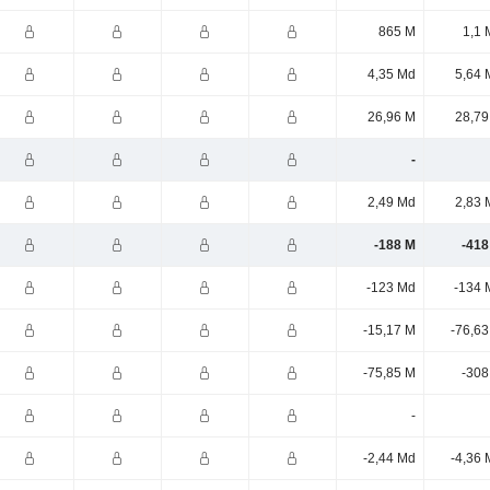
865 M
1,1 
4,35 Md
5,64 
26,96 M
28,79
-
2,49 Md
2,83 
-188 M
-418
-123 Md
-134 
-15,17 M
-76,63
-75,85 M
-308
-
-2,44 Md
-4,36 