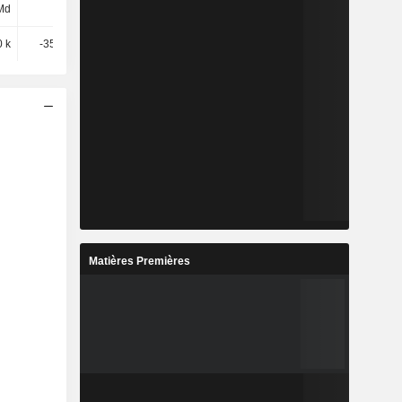
Md
-
-
-
0 k
-35,42 M
71,15 M
2,48 M
Matières Premières