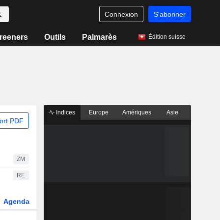
Connexion
S'abonner
reeners
Outils
Palmarès
Édition suisse
Indices
Europe
Amériques
Asie
ort PDF
ZM
RE
Agenda
Secteur