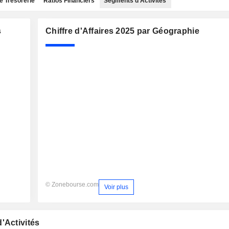
e Trésorerie
Ratios Financiers
Segments d'Activités
s
Chiffre d'Affaires 2025 par Géographie
© Zonebourse.com
Voir plus
'Activités