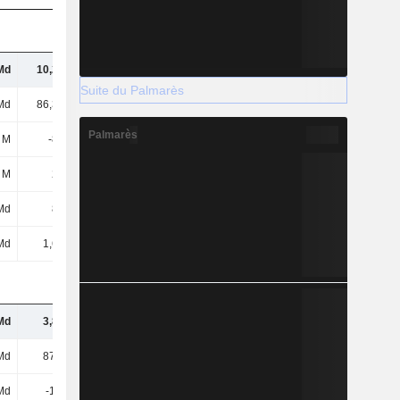
Md
10,26 Md
12,26 Md
12,7 Md
Suite du Palmarès
Md
86,34 Md
89,5 Md
96,54 Md
Palmarès
 M
-835 M
-583 M
-302 M
 M
202 M
213 M
269 M
Md
804 M
1,08 Md
2,32 Md
Md
1,65 Md
1,79 Md
2 Md
Md
3,85 Md
4,02 Md
4,26 Md
Md
87,3 Md
96,92 Md
102 Md
Md
-1,6 Md
-1,45 Md
-924 M