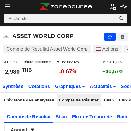
ASSET WORLD CORP
2,980
฿
-0,67%
ASSET WORLD CORP
Compte de Résultat Asset World Corp
Actions
A
Cours en clôture
Thailand S.E.
06/08/2026
Varia. 1 janv.
THB
-0,67%
2,980
+40,57%
Synthèse
Cotations
Graphiques
Actualités
Soci
Prévisions des Analystes
Compte de Résultat
Bilan
Flux d
Compte de Résultat
Bilan
Flux de Trésorerie
Ratios
Annuel