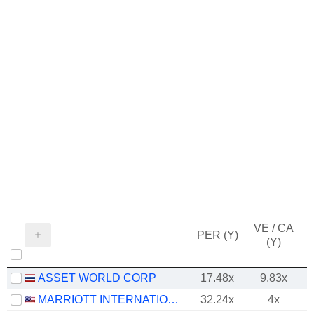
VE / CA
PER (Y)
(Y)
ASSET WORLD CORP
17.48x
9.83x
MARRIOTT INTERNATIONAL, INC.
32.24x
4x