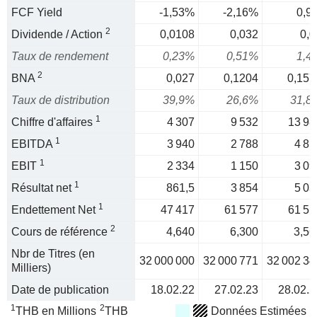
FCF Yield
-1,53%
-2,16%
0,9
2
Dividende / Action
0,0108
0,032
0,0
Taux de rendement
0,23%
0,51%
1,4
2
BNA
0,027
0,1204
0,157
Taux de distribution
39,9%
26,6%
31,8
1
Chiffre d'affaires
4 307
9 532
13 98
1
EBITDA
3 940
2 788
4 81
1
EBIT
2 334
1 150
3 09
1
Résultat net
861,5
3 854
5 03
1
Endettement Net
47 417
61 577
61 51
2
Cours de référence
4,640
6,300
3,56
Nbr de Titres (en
32 000 000
32 000 771
32 002 34
Milliers)
Date de publication
18.02.22
27.02.23
28.02.2
1
2
THB en Millions
THB
Données Estimées