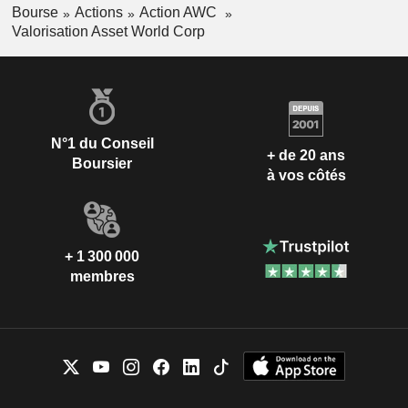
Bourse
Actions
Action AWC
Valorisation Asset World Corp
N°1 du Conseil
+ de 20 ans
Boursier
à vos côtés
+ 1 300 000
membres