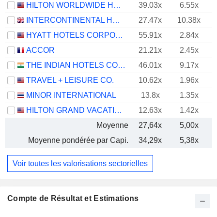
HILTON WORLDWIDE HOLDINGS INC.
39.03x
6.55x
INTERCONTINENTAL HOTELS GROUP PLC
27.47x
10.38x
HYATT HOTELS CORPORATION
55.91x
2.84x
ACCOR
21.21x
2.45x
THE INDIAN HOTELS COMPANY LIMITED
46.01x
9.17x
TRAVEL + LEISURE CO.
10.62x
1.96x
MINOR INTERNATIONAL
13.8x
1.35x
HILTON GRAND VACATIONS INC.
12.63x
1.42x
Moyenne
27,64x
5,00x
Moyenne pondérée par Capi.
34,29x
5,38x
Voir toutes les valorisations sectorielles
Compte de Résultat et Estimations