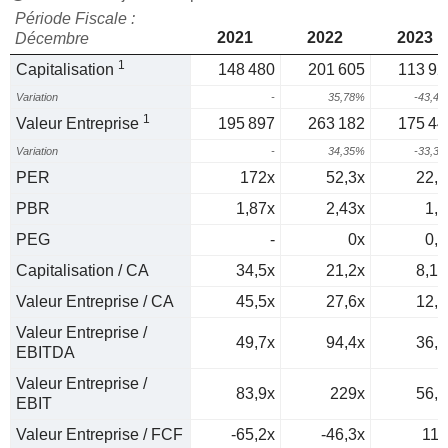
Période Fiscale :
2021
2022
2023
Décembre
1
Capitalisation
148 480
201 605
113 92
Variation
-
35,78%
-43,4
1
Valeur Entreprise
195 897
263 182
175 44
Variation
-
34,35%
-33,3
PER
172x
52,3x
22,6
PBR
1,87x
2,43x
1,3
PEG
-
0x
0,7
Capitalisation / CA
34,5x
21,2x
8,14
Valeur Entreprise / CA
45,5x
27,6x
12,5
Valeur Entreprise /
49,7x
94,4x
36,4
EBITDA
Valeur Entreprise /
83,9x
229x
56,6
EBIT
Valeur Entreprise / FCF
-65,2x
-46,3x
111