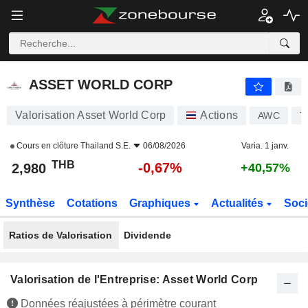
ASSET WORLD CORP
2,980
฿
-0,67%
ASSET WORLD CORP
Valorisation Asset World Corp
Actions
AWC
T
Cours en clôture
Thailand S.E.
06/08/2026
Varia. 1 janv.
THB
-0,67%
2,980
+40,57%
Synthèse
Cotations
Graphiques
Actualités
Soci
Ratios de Valorisation
Dividende
Valorisation de l'Entreprise: Asset World Corp
Données réajustées à périmètre courant