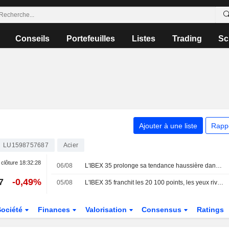
Conseils
Portefeuilles
Listes
Trading
Sc
Ajouter à une liste
Rapp
LU1598757687
Acier
 clôture
18:32:28
06/08
L'IBEX 35 prolonge sa tendance haussière dans l'espoir d'un accord entre les États-Unis et l'Iran
7
-0,49%
05/08
L'IBEX 35 franchit les 20 100 points, les yeux rivés sur le secteur technologique et la géopolitique
Société
Finances
Valorisation
Consensus
Ratings