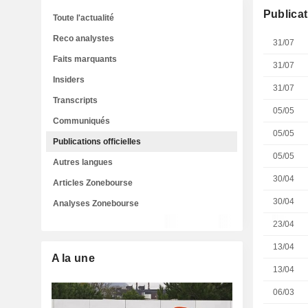
Publicat
Toute l'actualité
Reco analystes
31/07
Faits marquants
31/07
Insiders
31/07
Transcripts
05/05
Communiqués
05/05
Publications officielles
05/05
Autres langues
30/04
Articles Zonebourse
30/04
Analyses Zonebourse
23/04
13/04
A la une
13/04
06/03