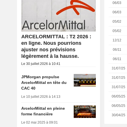
06/03
06/03
05/02
05/02
ARCELORMITTAL : T2 2026 :
12/12
en ligne. Nous pourrions
ajuster nos prévisions
06/11
légèrement à la hausse.
06/11
Le 30 juillet 2026 à 10:41
31/07/25
JPMorgan propulse
31/07/25
ArcelorMittal en tête du
31/07/25
CAC 40
06/05/25
Le 10 juillet 2026 à 14:13
06/05/25
ArcelorMittal en pleine
forme financière
30/04/25
Le 02 mai 2025 à 09:01