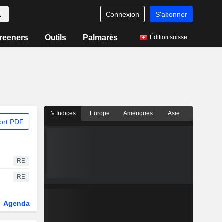
Connexion
S'abonner
reeners
Outils
Palmarès
Édition suisse
Indices
Europe
Amériques
Asie
ort PDF
RE
RE
Agenda
Secteur
Dérivés
Fonds et ETFs