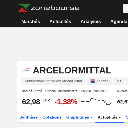
Marchés
Actualités
Analyses
Agenda
ARCELORMITTAL
Publications officielles ArcelorMittal
Actions
MT
Marché Fermé -
Euronext Amsterdam
17:55:00 07/08/2026
Après
62,98
-1,38%
EUR
62,6
Synthèse
Cotations
Graphiques
Actualités