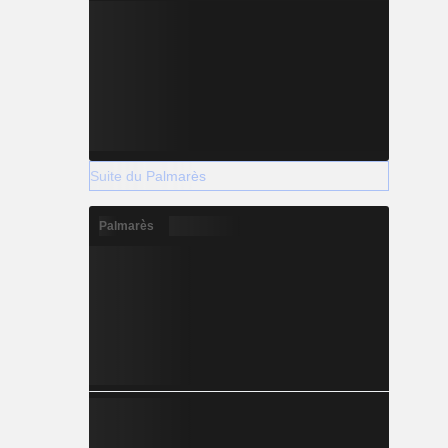
Suite du Palmarès
Palmarès