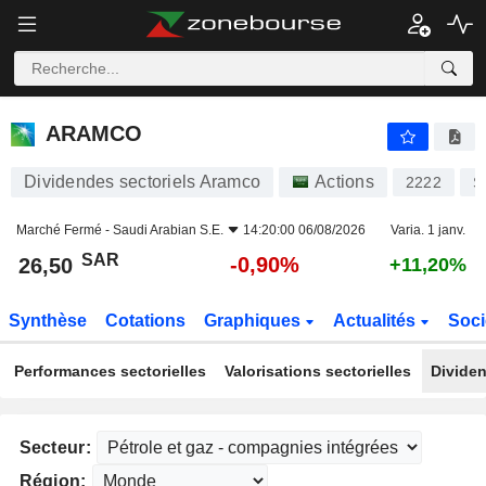
ARAMCO
26,50
﷼
-0,90%
ARAMCO
Dividendes sectoriels Aramco
Actions
2222
S
Marché Fermé -
Saudi Arabian S.E.
14:20:00 06/08/2026
Varia. 1 janv.
SAR
-0,90%
26,50
+11,20%
Synthèse
Cotations
Graphiques
Actualités
Soci
Performances sectorielles
Valorisations sectorielles
Dividen
Secteur:
Région: