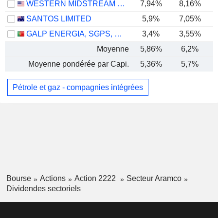
WESTERN MIDSTREAM PARTNERS, LP
7,94%
8,16%
SANTOS LIMITED
5,9%
7,05%
GALP ENERGIA, SGPS, S.A.
3,4%
3,55%
Moyenne
5,86%
6,2%
Moyenne pondérée par Capi.
5,36%
5,7%
Pétrole et gaz - compagnies intégrées
Bourse
Actions
Action 2222
Secteur Aramco
Dividendes sectoriels