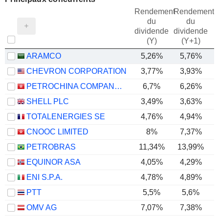
Rendement
Rendement
du
du
dividende
dividende
(Y)
(Y+1)
ARAMCO
5,26%
5,76%
CHEVRON CORPORATION
3,77%
3,93%
PETROCHINA COMPANY LIMITED
6,7%
6,26%
SHELL PLC
3,49%
3,63%
TOTALENERGIES SE
4,76%
4,94%
CNOOC LIMITED
8%
7,37%
PETROBRAS
11,34%
13,99%
EQUINOR ASA
4,05%
4,29%
ENI S.P.A.
4,78%
4,89%
PTT
5,5%
5,6%
OMV AG
7,07%
7,38%