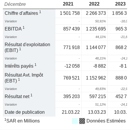
2021
2022
2023
Décembre
1
Chiffre d'affaires
1 501 758
2 266 373
1 856 37
Variation
-
50,91%
-18,0
1
EBITDA
857 439
1 235 695
965 33
Variation
-
44,11%
-21,8
Résultat d'exploitation
771 918
1 144 077
868 29
1
(EBIT)
Variation
-
48,21%
-24,1
1
Intérêts payés
-12 058
-8 882
-8 18
Résultat Avt. Impôt
769 521
1 152 962
888 06
1
(EBT)
Variation
-
49,83%
-22,9
1
Résultat net
395 203
597 215
452 75
Variation
-
51,12%
-24,1
Date de publication
21.03.22
13.03.23
10.03.2
1
SAR en Millions
Données Estimées