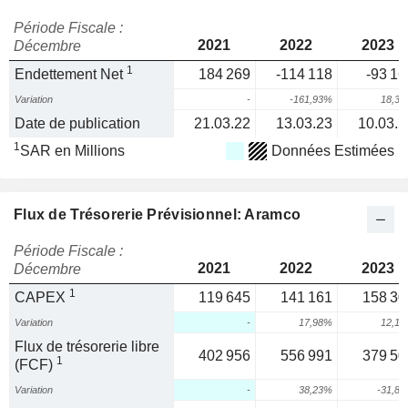
Période Fiscale :
2021
2022
2023
Décembre
1
Endettement Net
184 269
-114 118
-93 16
Variation
-
-161,93%
18,3
Date de publication
21.03.22
13.03.23
10.03.2
1
SAR en Millions
Données Estimées
Flux de Trésorerie Prévisionnel: Aramco
Période Fiscale :
2021
2022
2023
Décembre
1
CAPEX
119 645
141 161
158 30
Variation
-
17,98%
12,1
Flux de trésorerie libre
402 956
556 991
379 50
1
(FCF)
Variation
-
38,23%
-31,8