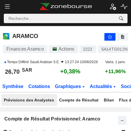
ARAMCO
26,70
﷼
+0,38%
ARAMCO
Finances Aramco
Actions
2222
SA14TG012N1
Temps Différé
Saudi Arabian S.E.
13:27:24 10/08/2026
Varia. 1 janv.
SAR
+0,38%
26,70
+11,96%
Synthèse
Cotations
Graphiques
Actualités
Soci
Prévisions des Analystes
Compte de Résultat
Bilan
Flux d
Compte de Résultat Prévisionnel: Aramco