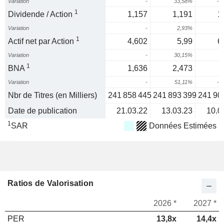
Variation
-
33,58%
-2
1
Dividende / Action
1,157
1,191
1
Variation
-
2,93%
1
Actif net par Action
4,602
5,99
6
Variation
-
30,15%
1
BNA
1,636
2,473
Variation
-
51,11%
-2
Nbr de Titres (en Milliers)
241 858 445
241 893 399
241 90
Date de publication
21.03.22
13.03.23
10.0
1
SAR
Données Estimées
Ratios de Valorisation
2026 *
2027 *
PER
13,8x
14,4x