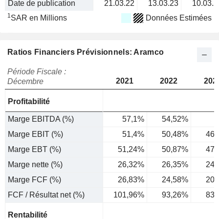
Date de publication
21.03.22
13.03.23
10.03.2
1
SAR en Millions
Données Estimées
Ratios Financiers Prévisionnels: Aramco
Période Fiscale :
2021
2022
202
Décembre
Profitabilité
Marge EBITDA (%)
57,1%
54,52%
Marge EBIT (%)
51,4%
50,48%
46,
Marge EBT (%)
51,24%
50,87%
47,
Marge nette (%)
26,32%
26,35%
24,
Marge FCF (%)
26,83%
24,58%
20,
FCF / Résultat net (%)
101,96%
93,26%
83,
Rentabilité