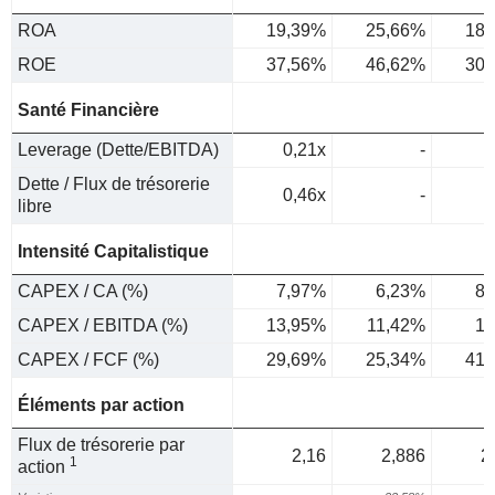
ROA
19,39%
25,66%
18,
ROE
37,56%
46,62%
30,
Santé Financière
Leverage (Dette/EBITDA)
0,21x
-
Dette / Flux de trésorerie
0,46x
-
libre
Intensité Capitalistique
CAPEX / CA (%)
7,97%
6,23%
8,
CAPEX / EBITDA (%)
13,95%
11,42%
16
CAPEX / FCF (%)
29,69%
25,34%
41,
Éléments par action
Flux de trésorerie par
2,16
2,886
2
1
action