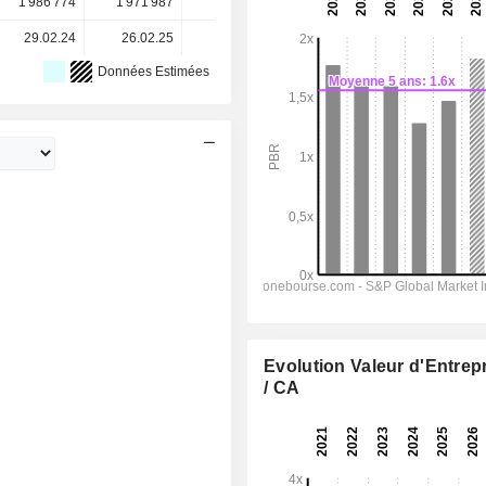
1 986 774
1 971 987
1 952 642
1 971 565
-
29.02.24
26.02.25
12.02.26
-
-
Données Estimées
Evolution Valeur d'Entrep
/ CA