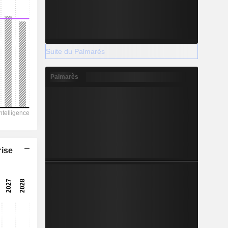
Suite du Palmarès
Palmarès
rise