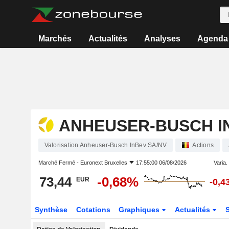
Marchés
Actualités
Analyses
Agenda
ANHEUSER-BUSCH I
Valorisation Anheuser-Busch InBev SA/NV
Actions
Marché Fermé -
Euronext Bruxelles
17:55:00 06/08/2026
Varia. 
73,44
-0,68%
EUR
-0,4
Synthèse
Cotations
Graphiques
Actualités