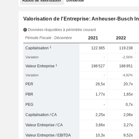
Ratios de Valorisation
Dividende
Valorisation de l'Entreprise: Anheuser-Busch 
Données réajustées à périmètre courant
2021
2022
Période Fiscale : Décembre
1
Capitalisation
122 365
119 238
Variation
-
-2,56%
1
Valeur Entreprise
198 527
188 951
Variation
-
-4,82%
PER
26,5x
20,7x
PBR
1,77x
1,65x
PEG
-
0,7x
Capitalisation / CA
2,25x
2,06x
Valeur Entreprise / CA
3,66x
3,27x
Valeur Entreprise / EBITDA
10,3x
9,52x