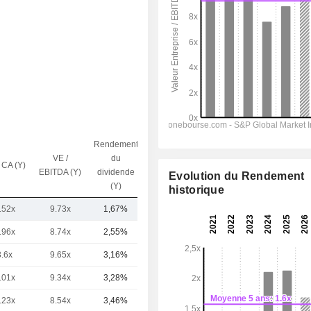
Rendement
VE /
du
 CA (Y)
Capi.($)
EBITDA (Y)
dividende
Evolution du Rendement
(Y)
historique
.52x
9.73x
1,67%
168 Md
.96x
8.74x
2,55%
50,28 Md
3.6x
9.65x
3,16%
22,31 Md
.01x
9.34x
3,28%
20,36 Md
.23x
8.54x
3,46%
15,06 Md