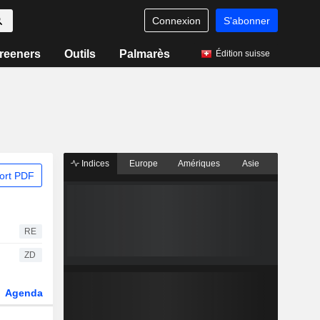
Connexion
S'abonner
reeners
Outils
Palmarès
Édition suisse
Indices
Europe
Amériques
Asie
ort PDF
RE
ZD
Agenda
Secteur
Dérivés
Fonds et ETFs