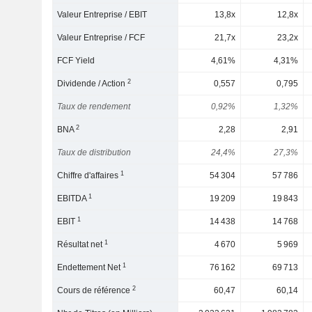
Valeur Entreprise / EBIT
13,8x
12,8x
Valeur Entreprise / FCF
21,7x
23,2x
FCF Yield
4,61%
4,31%
2
Dividende / Action
0,557
0,795
Taux de rendement
0,92%
1,32%
2
BNA
2,28
2,91
Taux de distribution
24,4%
27,3%
1
Chiffre d'affaires
54 304
57 786
1
EBITDA
19 209
19 843
1
EBIT
14 438
14 768
1
Résultat net
4 670
5 969
1
Endettement Net
76 162
69 713
2
Cours de référence
60,47
60,14