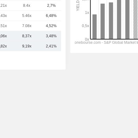
.21x
8.4x
2,7%
14,35 Md
.43x
5.46x
6,48%
10,95 Md
.51x
7.08x
4,52%
9,42 Md
,06x
8,37x
3,48%
38,88 Md
,82x
9,19x
2,41%