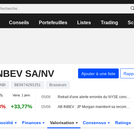
Conseils
Portefeuilles
Listes
Trading
Sc
NBEV SA/NV
Ajouter à une liste
Rapp
ABI
BE0974293251
Brasseurs
5j.
Varia. 1 janv.
05/08
Retrait d'une alerte erronée du NYSE concernant plusieurs sociétés
3%
+33,77%
05/08
AB INBEV : JP Morgan maintient sa recommandation à l'achat
Société
Finances
Valorisation
Consensus
Ratings