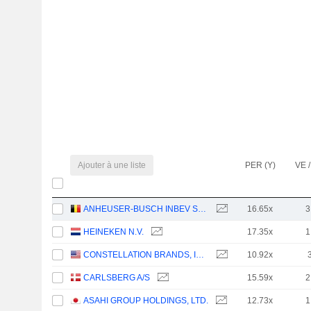
Ajouter à une liste
PER (Y)
VE /
ANHEUSER-BUSCH INBEV SA/NV
16.65x
3
HEINEKEN N.V.
17.35x
1
CONSTELLATION BRANDS, INC.
10.92x
CARLSBERG A/S
15.59x
2
ASAHI GROUP HOLDINGS, LTD.
12.73x
1