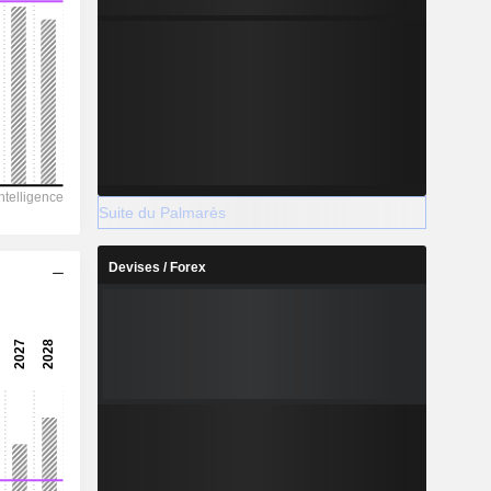
Suite du Palmarès
Devises / Forex