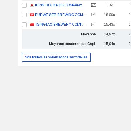
KIRIN HOLDINGS COMPANY, LIMITED
13x
1
BUDWEISER BREWING COMPANY APAC LIMITED
18.09x
1
TSINGTAO BREWERY COMPANY LIMITED
15.43x
1
Moyenne
14,97x
2
Moyenne pondérée par Capi.
15,94x
2
Voir toutes les valorisations sectorielles