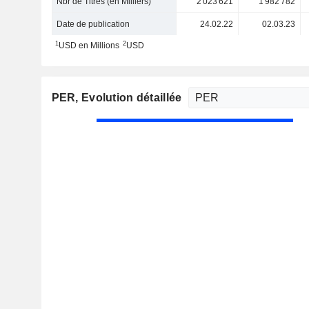
Nbr de Titres (en Milliers)
2 023 621
1 982 782
Date de publication
24.02.22
02.03.23
1
2
USD en Millions
USD
PER
, Evolution détaillée