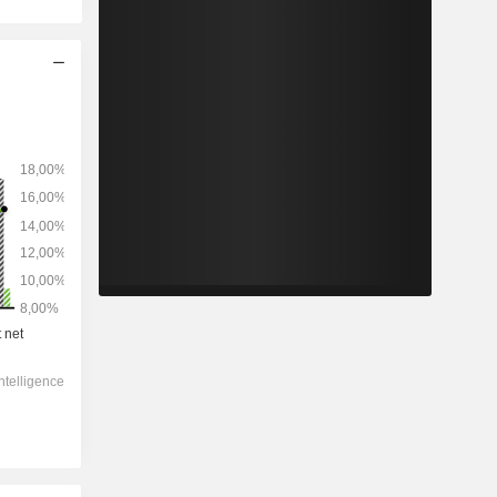
2028
-
-
215 746
-2,48%
15,6x
1,67x
1,59x
2,39x
3,09x
8,32x