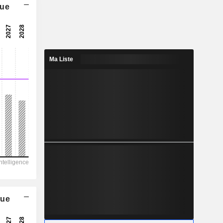
que
10,7x
15,1x
6,6%
Ma Liste
1,881
2,22%
5,415
34,7%
69 865
25 924
20 137
10 561
48 897
que
84,63