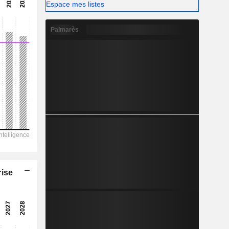
-
Espace mes listes
-
Palmarès
rise