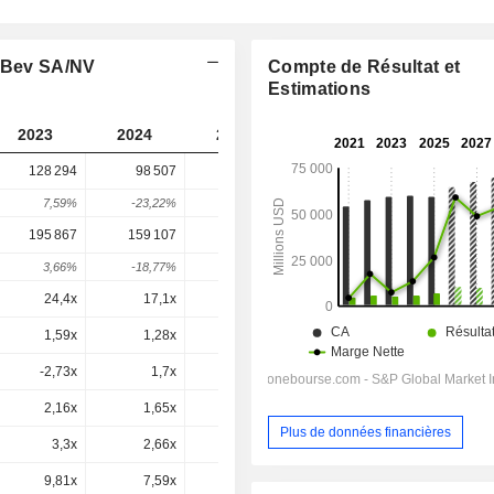
InBev SA/NV
Compte de Résultat et
Estimations
2023
2024
2025
2026
2027
128 294
98 507
125 866
166 849
-
7,59%
-23,22%
27,77%
32,56%
-
195 867
159 107
186 766
225 984
221 223
3,66%
-18,77%
17,38%
21%
-2,11%
24,4x
17,1x
18,7x
16,5x
17,2x
1,59x
1,28x
1,47x
1,82x
1,74x
-2,73x
1,7x
1x
0,3x
-4,49x
2,16x
1,65x
2,12x
2,58x
2,48x
Plus de données financières
3,3x
2,66x
3,15x
3,49x
3,29x
9,81x
7,59x
8,8x
9,67x
8,97x