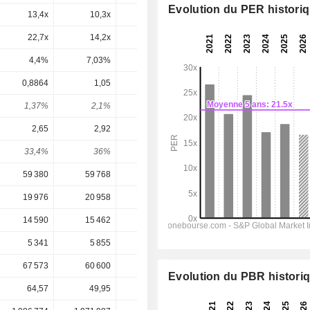
Evolution du PER histori
13,4x
10,3x
11,8x
12,7x
11,6x
22,7x
14,2x
15,3x
17,1x
16,4x
4,4%
7,03%
6,55%
5,85%
6,09%
0,8864
1,05
1,365
1,424
1,641
1,37%
2,1%
2,12%
1,68%
1,94%
2,65
2,92
3,45
5,127
4,931
33,4%
36%
39,6%
27,8%
33,3%
59 380
59 768
59 320
64 669
67 249
19 976
20 958
21 223
23 366
24 672
14 590
15 462
15 854
17 841
19 002
5 341
5 855
6 837
10 259
9 756
67 573
60 600
60 900
59 134
54 374
Evolution du PBR histori
64,57
49,95
64,46
84,63
84,63