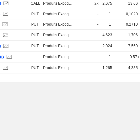
CALL
Produits Exotiques
2x
2.675
13,66
H
B
PUT
Produits Exotiques
-
1
0,1020
B
PUT
Produits Exotiques
-
1
0,2710
PUT
Produits Exotiques
-
4.623
1,706
H
PUT
Produits Exotiques
-
2.024
7,550
H
-
Produits Exotiques
-
1
0.57 /
JB
PUT
Produits Exotiques
-
1.265
4,335
H