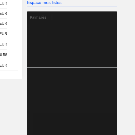
Espace mes listes
EUR
EUR
Palmarès
EUR
EUR
EUR
 0.58
EUR