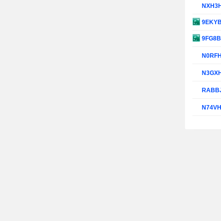
NXH3
9EKY
9FG8
N0RF
N3GX
RABB
N74V