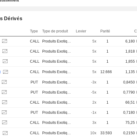
estissement
s Dérivés
Type
Type de produit
Levier
Parité
C
S
CALL
Produits Exotiques
5x
1
6,180
B
CALL
Produits Exotiques
5x
1
1,818
B
CALL
Produits Exotiques
5x
1
1,855
CALL
Produits Exotiques
5x
12.666
1,135
H
B
PUT
Produits Exotiques
-3x
1
0,8450
S
PUT
Produits Exotiques
-5x
1
0,7790
S
CALL
Produits Exotiques
2x
1
66,51
S
PUT
Produits Exotiques
-1x
1
0,7180
S
CALL
Produits Exotiques
3x
1
75,25
CALL
Produits Exotiques
10x
33.593
0,2150
H