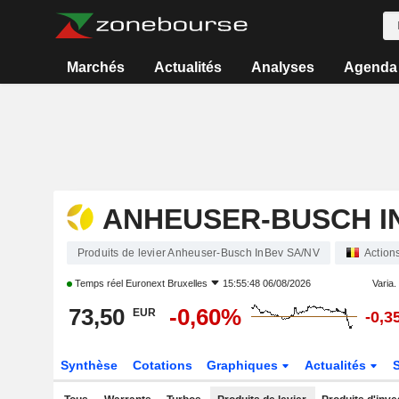
Marchés
Actualités
Analyses
Agenda
ANHEUSER-BUSCH I
Produits de levier Anheuser-Busch InBev SA/NV
Action
Temps réel
Euronext Bruxelles
15:55:48 06/08/2026
Varia. 
73,50
-0,60%
EUR
-0,3
Synthèse
Cotations
Graphiques
Actualités