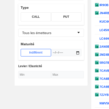
IR9O
Type
JN4R
CALL
PUT
KUC4
LC45
Tous les émetteurs
LC44
Maturité
2AN0
Indifférent
2MZ4
5RG7
Levier / Elasticité
7CAV
7CA8
7CA9
7ZJY
NWV5