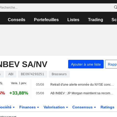
Conseils
Portefeuilles
Listes
Trading
Sc
NBEV SA/NV
Ajouter à une liste
Rapp
s
ABI
BE0974293251
Brasseurs
5j.
Varia. 1 janv.
05/08
Retrait d'une alerte erronée du NYSE concernant plusieurs sociétés
5%
+33,88%
05/08
AB INBEV : JP Morgan maintient sa recommandation à l'achat
Société
Finances
Valorisation
Consensus
Ratings