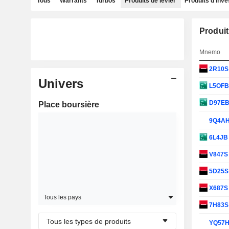
Tous
Warrants
Turbos
Produits de levier
Produits d'inv
Produit
Mnemo
2R10
Univers
L5OF
D97E
Place boursière
9Q4A
6L4J
V847
5D25
X687
Tous les pays
7H83
Tous les types de produits
YQ57