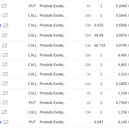
B
PUT
Produits Exotiques
-5x
1
0,2060
B
CALL
Produits Exotiques
10x
1
0,5940
CALL
Produits Exotiques
13x
9.524
0,5580
H
CALL
Produits Exotiques
15x
46.69
0,0975
H
CALL
Produits Exotiques
13x
66.733
0,0795
H
B
CALL
Produits Exotiques
10x
1
8,465
B
CALL
Produits Exotiques
10x
1
4,662
B
CALL
Produits Exotiques
3x
1
1,313
B
CALL
Produits Exotiques
13x
1
0,1800
B
CALL
Produits Exotiques
2x
1
1,149
B
PUT
Produits Exotiques
-2x
1
0,7360
B
CALL
Produits Exotiques
13x
1
1,158
PUT
Produits Exotiques
-
6.097
6,140
H