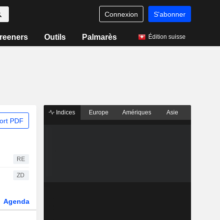
Connexion
S'abonner
reeners
Outils
Palmarès
Édition suisse
Indices
Europe
Amériques
Asie
ort PDF
RE
ZD
Agenda
Secteur
Dérivés
Fonds et ETFs