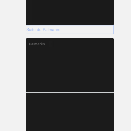
Suite du Palmarès
Palmarès