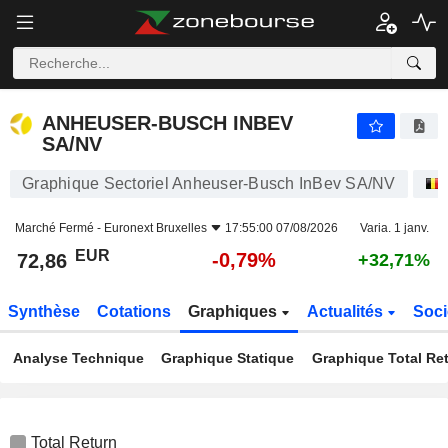
ANHEUSER-BUSCH INBEV SA/NV
72,86
€
-0,79%
ANHEUSER-BUSCH INBEV
SA/NV
Graphique Sectoriel Anheuser-Busch InBev SA/NV
Marché Fermé -
Euronext Bruxelles
17:55:00 07/08/2026
Varia. 1 janv.
EUR
-0,79%
72,86
+32,71%
Synthèse
Cotations
Graphiques
Actualités
Soci
Analyse Technique
Graphique Statique
Graphique Total Re
Total Return