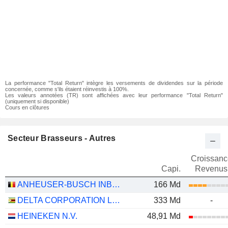
La performance "Total Return" intègre les versements de dividendes sur la période
concernée, comme s'ils étaient réinvestis à 100%.
Les valeurs annotées (TR) sont affichées avec leur performance "Total Return"
(uniquement si disponible)
Cours en clôtures
Secteur Brasseurs - Autres
Croissanc
Capi.
Revenus
ANHEUSER-BUSCH INBEV SA/NV
166 Md
DELTA CORPORATION LIMITED
333 Md
-
HEINEKEN N.V.
48,91 Md