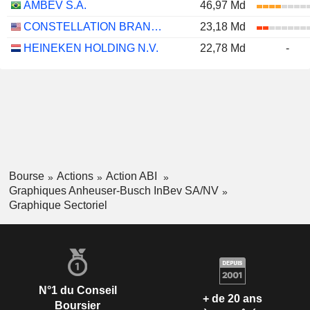
AMBEV S.A.
46,97 Md
CONSTELLATION BRANDS, INC.
23,18 Md
HEINEKEN HOLDING N.V.
22,78 Md
-
Bourse
Actions
Action ABI
Graphiques Anheuser-Busch InBev SA/NV
Graphique Sectoriel
N°1 du Conseil
+ de 20 ans
Boursier