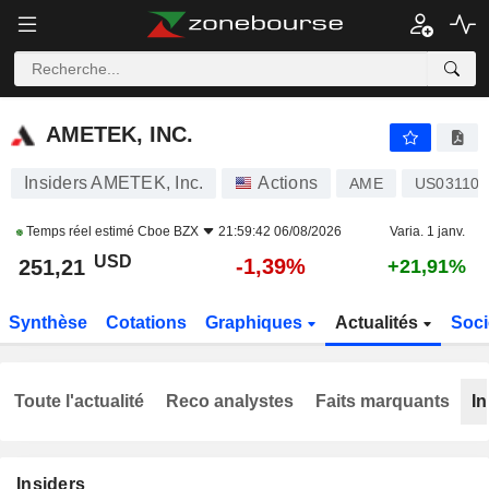
AMETEK, INC.
251,21
$
-1,39%
AMETEK, INC.
Insiders AMETEK, Inc.
Actions
AME
US031100
Temps réel estimé
Cboe BZX
21:59:42 06/08/2026
Varia. 1 janv.
USD
-1,39%
251,21
+21,91%
Synthèse
Cotations
Graphiques
Actualités
Soci
Toute l'actualité
Reco analystes
Faits marquants
In
Insiders