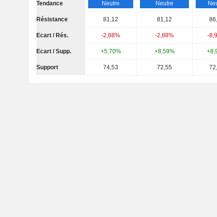
Tendance
Neutre
Neutre
Neu
Résistance
81,12
81,12
86
Ecart / Rés.
-2,88%
-2,88%
-8,
Ecart / Supp.
+5,70%
+8,59%
+8,
Support
74,53
72,55
72