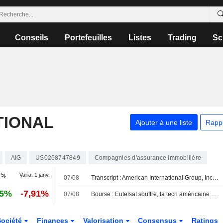
Conseils
Portefeuilles
Listes
Trading
Sc
TIONAL
Ajouter à une liste
Rapp
AIG
US0268747849
Compagnies d'assurance immobilière
 5j.
Varia. 1 janv.
07/08
Transcript : American International Group, Inc., Q2 2026 Earnings Call, Aug 07, 2026
25%
-7,91%
07/08
Bourse : Eutelsat souffre, la tech américaine s'offre un baroud d'honneur nocturne
Société
Finances
Valorisation
Consensus
Ratings