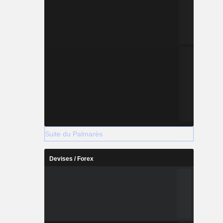
Suite du Palmarès
Devises / Forex