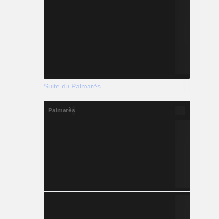
Suite du Palmarès
Palmarès