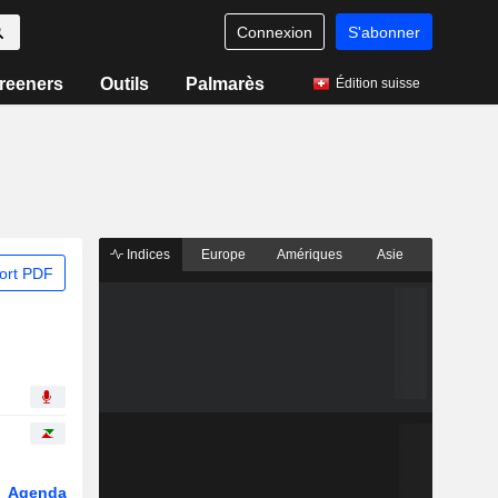
Connexion
S'abonner
reeners
Outils
Palmarès
Édition suisse
Indices
Europe
Amériques
Asie
ort PDF
Agenda
Secteur
Dérivés
Fonds et ETFs