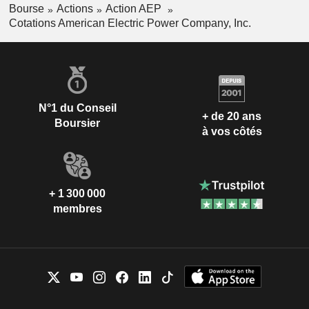
Bourse
Actions
Action AEP
Cotations American Electric Power Company, Inc.
N°1 du Conseil
+ de 20 ans
Boursier
à vos côtés
+ 1 300 000
membres