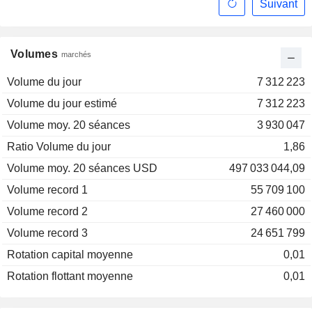
Suivant
Volumes
marchés
Volume du jour
7 312 223
Volume du jour estimé
7 312 223
Volume moy. 20 séances
3 930 047
Ratio Volume du jour
1,86
Volume moy. 20 séances USD
497 033 044,09
Volume record 1
55 709 100
Volume record 2
27 460 000
Volume record 3
24 651 799
Rotation capital moyenne
0,01
Rotation flottant moyenne
0,01