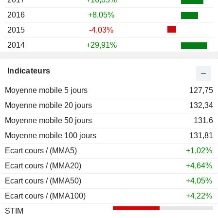
2016
+8,05%
2015
-4,03%
2014
+29,91%
2013
+9,51%
Indicateurs
2012
+3,32%
Moyenne mobile 5 jours
2011
+14,81%
127,75
Moyenne mobile 20 jours
2010
+3,42%
132,34
Moyenne mobile 50 jours
2009
+4,54%
131,6
Moyenne mobile 100 jours
2008
-28,52%
131,81
Ecart cours / (MMA5)
2007
+9,35%
+1,02%
Ecart cours / (MMA20)
2006
+14,80%
+4,64%
Ecart cours / (MMA50)
2005
+8,01%
+4,05%
Ecart cours / (MMA100)
2004
+12,55%
+4,22%
STIM
2003
+11,64%