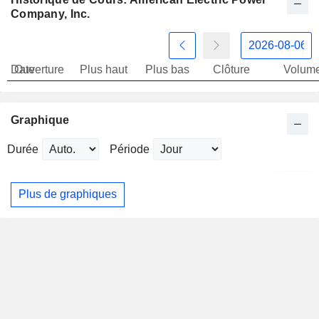
Company, Inc.
Date
Ouverture
Plus haut
Plus bas
Clôture
Volum
Graphique
Durée
Période
Plus de graphiques