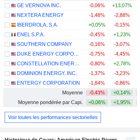
GE VERNOVA INC.
-0,06%
+13,07%
+
NEXTERA ENERGY
-1,48%
-2,88%
+
IBERDROLA, S.A.
+0,05%
-0,15%
+
ENEL S.P.A.
-0,45%
+1,23%
+
SOUTHERN COMPANY
-0,16%
-3,07%
DUKE ENERGY CORPORATION
-0,75%
-4,45%
CONSTELLATION ENERGY CORPORATION
-0,80%
+2,78%
DOMINION ENERGY, INC.
-1,37%
-3,23%
+
ENTERGY CORPORATION
-1,84%
-0,86%
+
Moyenne
-0,43%
+0,14%
+
Moyenne pondérée par Capi.
+0,06%
+1,95%
+
Voir toutes les performances sectorielles
Historique de Cours: American Electric Power