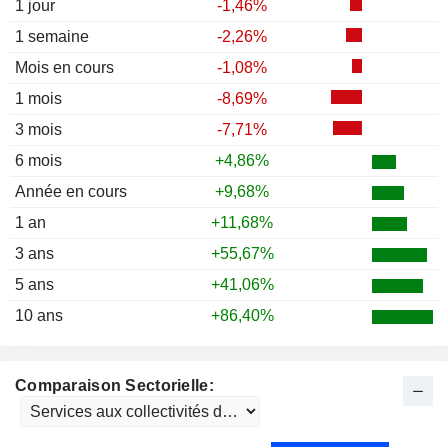
1988
+3,81%
1 jour
-1,46%
1987
-4,55%
1 semaine
-2,26%
1986
+16,40%
Mois en cours
-1,08%
1985
+11,83%
1 mois
-8,69%
1984
+23,36%
3 mois
-7,71%
1983
-3,52%
6 mois
+4,86%
1982
+9,23%
Année en cours
+9,68%
1981
-3,70%
1 an
+11,68%
1980
-5,59%
3 ans
+55,67%
1979
-15,38%
5 ans
+41,06%
1978
-13,33%
10 ans
+86,40%
1977
-4,41%
1976
+21,43%
Comparaison Sectorielle:
1975
+46,09%
1974
-42,50%