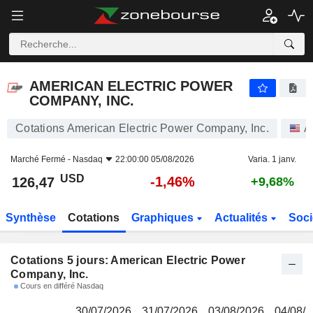
AMERICAN ELECTRIC POWER COMPANY, INC.
126,47
$
AMERICAN ELECTRIC POWER
COMPANY, INC.
Cotations American Electric Power Company, Inc.
A
Marché Fermé -
Nasdaq
22:00:00 05/08/2026
Varia. 1 janv.
USD
-1,46%
126,47
+9,68%
Synthèse
Cotations
Graphiques
Actualités
Soci
Cotations 5 jours: American Electric Power
Company, Inc.
Cours en différé Nasdaq
30/07/2026
31/07/2026
03/08/2026
04/08/