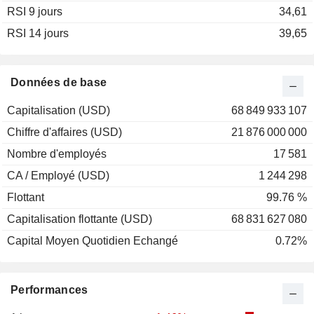
RSI 9 jours
2002
-37,22%
34,61
RSI 14 jours
2001
-6,39%
39,65
2000
+44,75%
1999
-31,74%
Données de base
1998
-8,84%
Capitalisation (USD)
68 849 933 107
1997
+25,53%
Chiffre d'affaires (USD)
21 876 000 000
1996
+1,54%
Nombre d'employés
17 581
1995
+23,19%
CA / Employé (USD)
1 244 298
1994
-11,45%
Flottant
99.76 %
1993
+12,08%
Capitalisation flottante (USD)
68 831 627 080
1992
-3,28%
Capital Moyen Quotidien Echangé
0.72%
1991
+22,32%
1990
-15,15%
Performances
1989
+21,10%