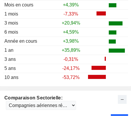
Mois en cours
+4,39%
1 mois
-7,33%
3 mois
+20,94%
6 mois
+4,59%
Année en cours
+3,98%
1 an
+35,89%
3 ans
-0,31%
5 ans
-24,17%
10 ans
-53,72%
Comparaison Sectorielle: