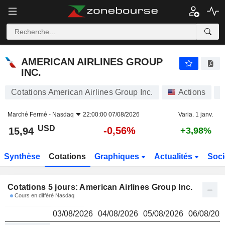
AMERICAN AIRLINES GROUP INC.
15,94
$
AMERICAN AIRLINES GROUP
INC.
Cotations American Airlines Group Inc.
Actions
A
Marché Fermé -
Nasdaq
22:00:00 07/08/2026
Varia. 1 janv.
USD
-0,56%
15,94
+3,98%
Synthèse
Cotations
Graphiques
Actualités
Soci
Cotations 5 jours: American Airlines Group Inc.
Cours en différé Nasdaq
03/08/2026
04/08/2026
05/08/2026
06/08/202