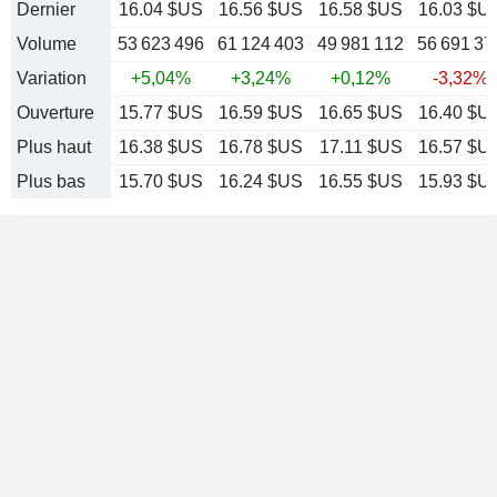
Dernier
16.04 $US
16.56 $US
16.58 $US
16.03 $U
Volume
53 623 496
61 124 403
49 981 112
56 691 37
Variation
+5,04%
+3,24%
+0,12%
-3,32%
Ouverture
15.77 $US
16.59 $US
16.65 $US
16.40 $U
Plus haut
16.38 $US
16.78 $US
17.11 $US
16.57 $U
Plus bas
15.70 $US
16.24 $US
16.55 $US
15.93 $U