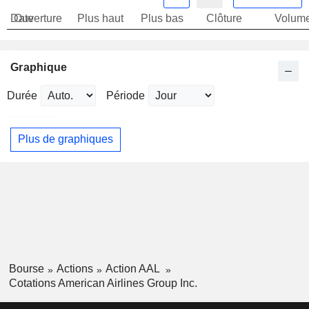
Date
Ouverture
Plus haut
Plus bas
Clôture
Volum
Graphique
Durée
Période
Plus de graphiques
Bourse
Actions
Action AAL
Cotations American Airlines Group Inc.