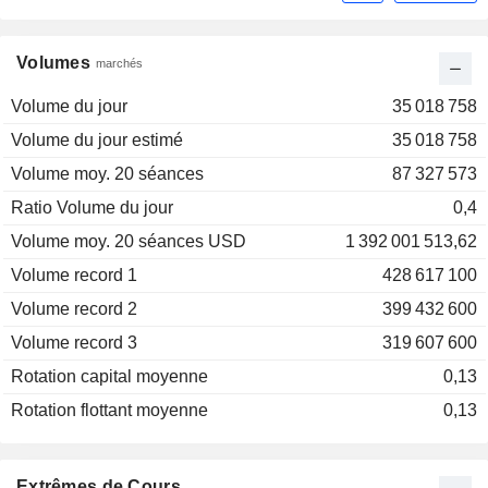
Volumes
marchés
Volume du jour
35 018 758
Volume du jour estimé
35 018 758
Volume moy. 20 séances
87 327 573
Ratio Volume du jour
0,4
Volume moy. 20 séances USD
1 392 001 513,62
Volume record 1
428 617 100
Volume record 2
399 432 600
Volume record 3
319 607 600
Rotation capital moyenne
0,13
Rotation flottant moyenne
0,13
Extrêmes de Cours