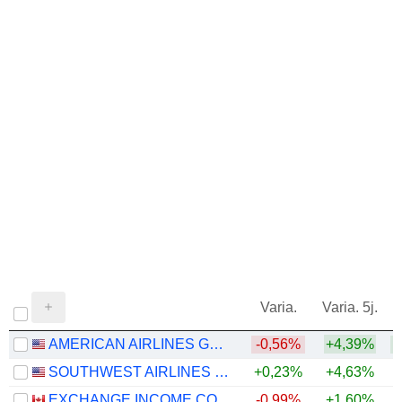
Varia.
Varia. 5j.
AMERICAN AIRLINES GROUP INC.
-0,56%
+4,39%
+
SOUTHWEST AIRLINES CO.
+0,23%
+4,63%
+
EXCHANGE INCOME CORPORATION
-0,99%
+1,60%
+