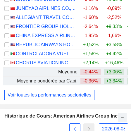
JUNEYAO AIRLINES CO., LTD
-1,16%
-0,09%
ALLEGIANT TRAVEL COMPANY
-1,60%
-2,52%
+
FRONTIER GROUP HOLDINGS, INC.
-2,64%
+9,33%
+
CHINA EXPRESS AIRLINES CO.,LTD
-1,95%
-1,66%
REPUBLIC AIRWAYS HOLDINGS INC.
+0,52%
+3,58%
CONTROLADORA VUELA COMPAÑÍA DE AVIACIÓN, S.A.B. DE C.V.
+1,58%
+4,42%
+
CHORUS AVIATION INC.
+2,14%
+16,46%
+
Moyenne
-0,44%
+3,06%
+
Moyenne pondérée par Capi.
-0,36%
+3,34%
+
Voir toutes les performances sectorielles
Historique de Cours: American Airlines Group Inc.