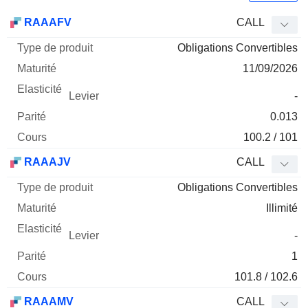
Type
RAAAFV
CALL
de
Obligations Convertibles
Mnemo
Type
produit
Maturité
Elasticité
Levier
Parité
Co
11/09/2026
-
0.013
100.2 / 101
RAAAJV
CALL
Obligations Convertibles
Illimité
-
1
101.8 / 102.6
RAAAMV
CALL