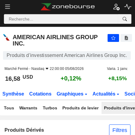
AMERICAN AIRLINES GROUP INC.
16,58
$
+0,12%
AMERICAN AIRLINES GROUP
INC.
Produits d'investissement American Airlines Group Inc.
Marché Fermé -
Nasdaq
22:00:00 05/08/2026
Varia. 1 janv.
USD
+0,12%
16,58
+8,15%
Synthèse
Cotations
Graphiques
Actualités
Soci
Tous
Warrants
Turbos
Produits de levier
Produits d'inv
Filtres
Produits Dérivés