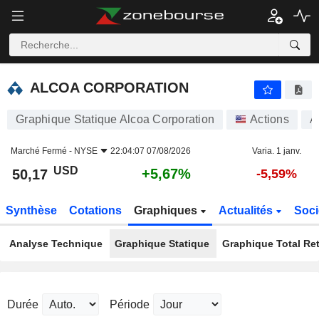
ALCOA CORPORATION
50,17
$
+5,67%
ALCOA CORPORATION
Graphique Statique Alcoa Corporation
Actions
A
Marché Fermé -
NYSE
22:04:07 07/08/2026
Varia. 1 janv.
USD
+5,67%
50,17
-5,59%
Synthèse
Cotations
Graphiques
Actualités
Soci
Analyse Technique
Graphique Statique
Graphique Total Re
Durée
Période