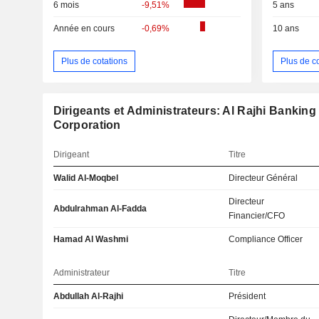
6 mois
-9,51%
5 ans
Année en cours
-0,69%
10 ans
Plus de cotations
Plus de c
Dirigeants et Administrateurs: Al Rajhi Bankin
Corporation
Dirigeant
Titre
Walid Al-Moqbel
Directeur Général
Directeur
Abdulrahman Al-Fadda
Financier/CFO
Hamad Al Washmi
Compliance Officer
Administrateur
Titre
Abdullah Al-Rajhi
Président