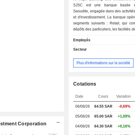
SJSC est une banque basée e
Saoudite, engagée dans des activité
et d'investissement. La banque opèr
segments suivants : Retail, qui co
dépôts des particuliers, les facilités de
comptes courants débiteurs de
Employés
(découverts), les commissions sur l
bancaires et les envois de fonds ; Cor
Secteur
comprend les dépôts des Very Import
(VIP), les dépôts des entreprises cl
Plus d'informations sur la société
facilités de crédit et les compte
débiteurs (découverts) ; Treasury, q
les services de trésorerie, les Mur
l'Agence monétaire saoudienne (S
Cotations
portefeuille Mutajara international, a
services d'investissement et de cou
Date
Cours
Variation
comprennent les investissem
06/08/26
64.55 SAR
-0,69%
particuliers et des entreprises dan
communs de placement, les se
05/08/26
65.00 SAR
+1,09%
négociation d'actions locales et inte
vestment Corporation
et les portefeuilles d'investissement.
04/08/26
64.30 SAR
+0,16%