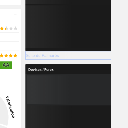
-
-
Suite du Palmarès
AA
Devises / Forex