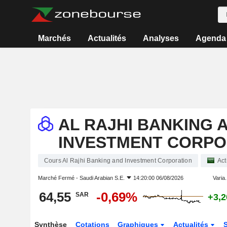
Marchés
Actualités
Analyses
Agenda
AL RAJHI BANKING 
INVESTMENT CORPO
Cours Al Rajhi Banking and Investment Corporation
Act
Marché Fermé -
Saudi Arabian S.E.
14:20:00 06/08/2026
Varia.
64,55
-0,69%
SAR
+3,
Synthèse
Cotations
Graphiques
Actualités