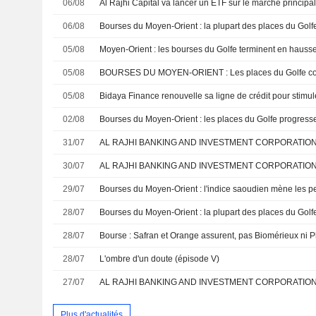
06/08
06/08
05/08
05/08
05/08
Bidaya Finance renouvelle sa ligne de crédit pour stimul
02/08
31/07
AL RAJHI BANKING AND INVESTMENT CORPORATION : C
30/07
29/07
28/07
28/07
Bourse : Safran et Orange assurent, pas Biomérieux ni P
28/07
L'ombre d'un doute (épisode V)
27/07
Plus d'actualités