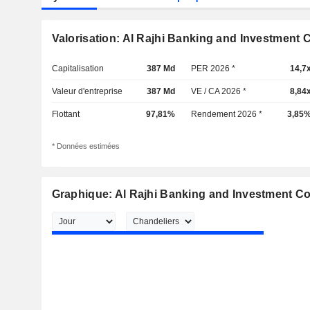
Valorisation: Al Rajhi Banking and Investment 
Capitalisation
387 Md
PER 2026 *
14,7
Valeur d'entreprise
387 Md
VE / CA 2026 *
8,84
Flottant
97,81%
Rendement 2026 *
3,85
* Données estimées
Graphique: Al Rajhi Banking and Investment Co