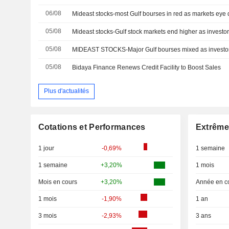
06/08
Mideast stocks-most Gulf bourses in red as markets eye
05/08
05/08
05/08
Bidaya Finance Renews Credit Facility to Boost Sales
Plus d'actualités
Cotations et Performances
Extrême
1 jour
-0,69%
1 semaine
1 semaine
+3,20%
1 mois
Mois en cours
+3,20%
Année en c
1 mois
-1,90%
1 an
3 mois
-2,93%
3 ans