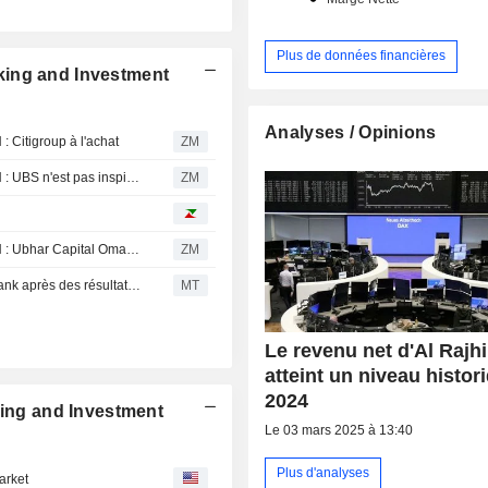
Plus de données financières
king and Investment
Analyses / Opinions
itigroup à l'achat
ZM
AL RAJHI BANKING AND INVESTMENT CORPORATION : UBS n'est pas inspiré par le dossier
ZM
AL RAJHI BANKING AND INVESTMENT CORPORATION : Ubhar Capital Oman optimiste sur le dossier
ZM
FAB maintient sa recommandation d'achat sur Al Rajhi Bank après des résultats " solides » au deuxième trimestre
MT
Le revenu net d'Al Rajh
atteint un niveau histor
2024
king and Investment
Le 03 mars 2025 à 13:40
Plus d'analyses
arket