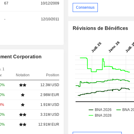
67
10/12/2009
Consensus
-
12/10/2011
Révisions de Bénéfices
tment Corporation
. 1
v.
Notation
Position
00%
12.3M USD
00%
2.98M EUR
00%
1.91M USD
00%
3.31M USD
00%
12.91M EUR