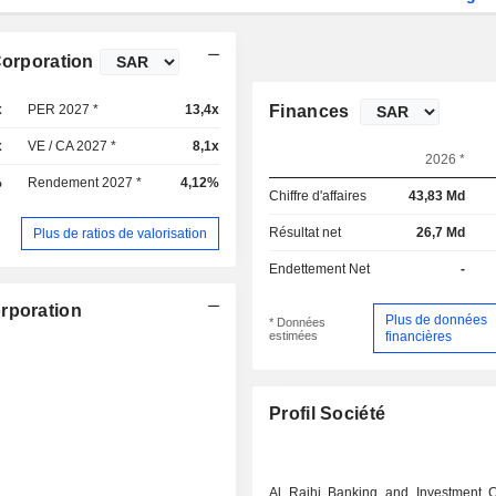
Corporation
x
PER 2027 *
13,4x
Finances
x
VE / CA 2027 *
8,1x
2026 *
%
Rendement 2027 *
4,12%
Chiffre d'affaires
43,83 Md
Résultat net
26,7 Md
Plus de ratios de valorisation
Endettement Net
-
rporation
Plus de données
* Données
estimées
financières
Profil Société
Al Rajhi Banking and Investment C