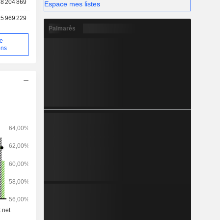
8 204 869
Espace mes listes
5 969 229
Palmarès
de
ons