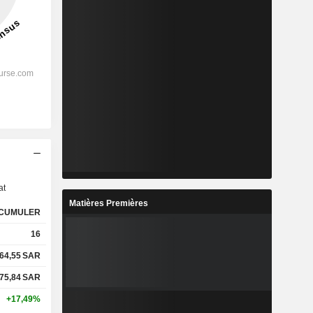
s
at
Matières Premières
CUMULER
16
64,55
SAR
75,84
SAR
+17,49%