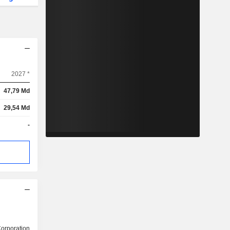
2027 *
47,79 Md
29,54 Md
-
orporation