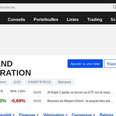
Conseils
Portefeuilles
Listes
Trading
Sc
AND
Ajouter à une liste
Rapp
RATION
ions
1120
SA0007879113
Banques
 5j.
Varia. 1 janv.
06/08
Al Rajhi Capital va lancer un ETF sur le marché principal de la Bourse saoudienne
20%
-0,69%
06/08
Bourses du Moyen-Orient : la plupart des places du Golfe dans le rouge, les marchés scrutent la diplomatie
Société
Finances
Valorisation
Consensus
Ratings