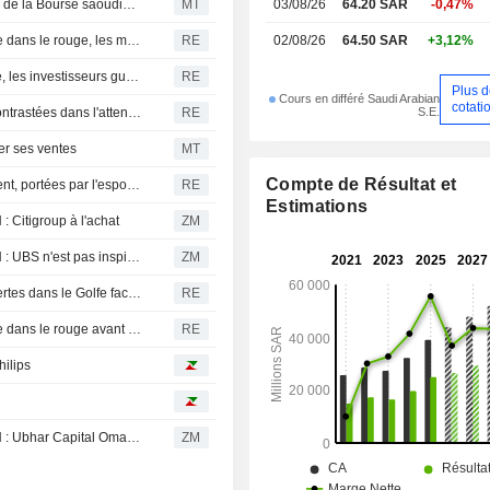
Al Rajhi Capital va lancer un ETF sur le marché principal de la Bourse saoudienne
MT
03/08/26
64.20 SAR
-0,47%
Bourses du Moyen-Orient : la plupart des places du Golfe dans le rouge, les marchés scrutent la diplomatie
RE
02/08/26
64.50 SAR
+3,12%
Moyen-Orient : les bourses du Golfe terminent en hausse, les investisseurs guettent des signes de progrès dans les discussions entre les États-Unis et l'Iran
RE
Plus 
Cours en différé Saudi Arabian
cotati
S.E.
BOURSES DU MOYEN-ORIENT : Les places du Golfe contrastées dans l'attente de clarifications sur les discussions USA-Iran
RE
er ses ventes
MT
Compte de Résultat et
Bourses du Moyen-Orient : les places du Golfe progressent, portées par l'espoir d'une désescalade avec l'Iran et les résultats d'entreprises
RE
Estimations
itigroup à l'achat
ZM
AL RAJHI BANKING AND INVESTMENT CORPORATION : UBS n'est pas inspiré par le dossier
ZM
Bourses du Moyen-Orient : l'indice saoudien mène les pertes dans le Golfe face aux tensions régionales
RE
Bourses du Moyen-Orient : la plupart des places du Golfe dans le rouge avant les discussions avec l'Iran et la décision de la Fed
RE
hilips
AL RAJHI BANKING AND INVESTMENT CORPORATION : Ubhar Capital Oman optimiste sur le dossier
ZM