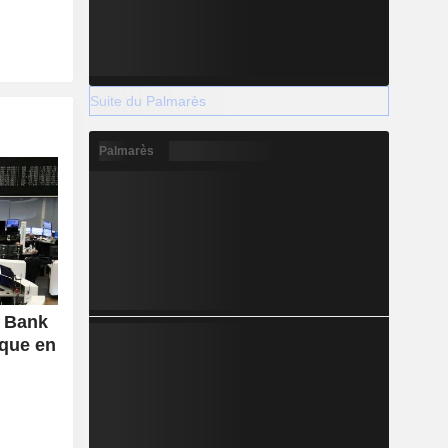
Suite du Palmarès
Palmarès
i Bank
ique en