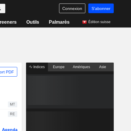
Connexion
S'abonner
reeners
Outils
Palmarès
Édition suisse
Indices
Europe
Amériques
Asie
ort PDF
MT
RE
Agenda
Secteur
Dérivés
Fonds et ETFs