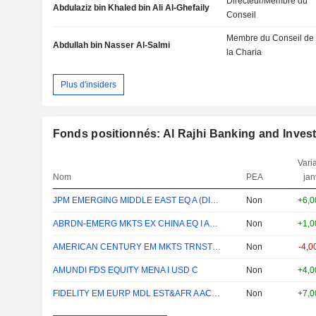
Directeur/Membre du
Abdulaziz bin Khaled bin Ali Al-Ghefaily
Conseil
Membre du Conseil de
Abdullah bin Nasser Al-Salmi
la Charia
Plus d'insiders
Fonds positionnés: Al Rajhi Banking and Inves
Varia
Nom
PEA
jan
JPM EMERGING MIDDLE EAST EQ A (DIST) USD
Non
+6,
ABRDN-EMERG MKTS EX CHINA EQ I ACC EUR
Non
+1,
AMERICAN CENTURY EM MKTS TRNSTN EQ F USD
Non
-4,
AMUNDI FDS EQUITY MENA I USD C
Non
+4,
FIDELITY EM EURP MDL EST&AFR A ACC EUR
Non
+7,