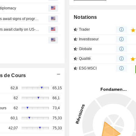
 diplomacy
Notations
Mideast stocks-Gulf stock markets end higher as investors await signs of progress in US-Iran talks
MIDEAST STOCKS-Major Gulf bourses mixed as investors await clarity on US-Iran talks
Trader
Investisseur
Globale
Qualité
ESG MSCI
s de Cours
62,8
65,15
62
66,1
ours
62
73,4
60,1
75,33
42,07
75,33