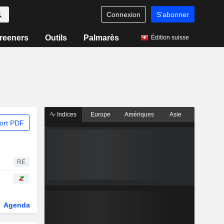
Connexion
S'abonner
reeners
Outils
Palmarès
Édition suisse
Indices
Europe
Amériques
Asie
ort PDF
RE
Agenda
Secteur
Dérivés
Fonds et ETFs