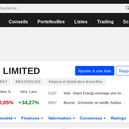
Conseils
Portefeuilles
Listes
Trading
Sc
 LIMITED
Ajouter à une liste
Rapp
IENT
INE423A01024
Négoce et distribution diversifiée
Varia. 5j.
Varia. 1 janv.
31/07
Inde : Adani Energy envisage une nouvelle levée de fonds d'ici le début du prochain exercice, selon des sources
0,05%
+34,27%
30/07
Bourse : Schneider se rebiffe, Adidas sombre
Société
Finances
Valorisation
Consensus
Ratings