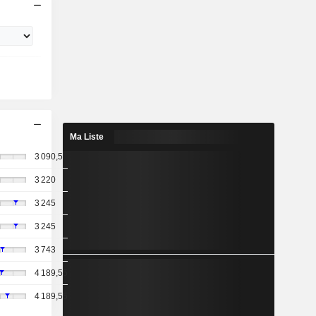
Ma Liste
3 090,5
3 220
3 245
3 245
3 743
4 189,55
4 189,55