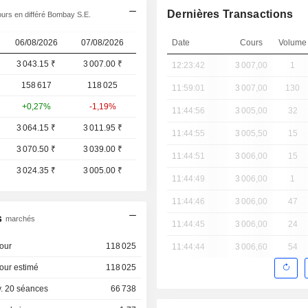
Dernières Transactions
urs en différé Bombay S.E.
06/08/2026
07/08/2026
Date
Cours
Volume
3 043.15 ₹
3 007.00 ₹
12:23:42
3 007,00
1
158 617
118 025
11:59:01
3 007,00
130
+0,27%
-1,19%
11:44:56
3 005,00
32
3 064.15 ₹
3 011.95 ₹
11:44:55
3 005,50
15
3 070.50 ₹
3 039.00 ₹
11:44:51
3 006,00
15
3 024.35 ₹
3 005.00 ₹
11:44:49
3 006,00
1
11:44:46
3 006,00
47
s
marchés
11:44:45
3 006,00
24
our
118 025
11:44:44
3 006,60
54
our estimé
118 025
. 20 séances
66 738