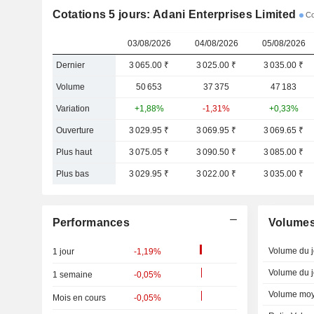
Cotations 5 jours: Adani Enterprises Limited
Co
03/08/2026
04/08/2026
05/08/2026
Dernier
3 065.00 ₹
3 025.00 ₹
3 035.00 ₹
Volume
50 653
37 375
47 183
Variation
+1,88%
-1,31%
+0,33%
Ouverture
3 029.95 ₹
3 069.95 ₹
3 069.65 ₹
Plus haut
3 075.05 ₹
3 090.50 ₹
3 085.00 ₹
Plus bas
3 029.95 ₹
3 022.00 ₹
3 035.00 ₹
Performances
Volume
Volume du j
1 jour
-1,19%
Volume du j
1 semaine
-0,05%
Volume moy
Mois en cours
-0,05%