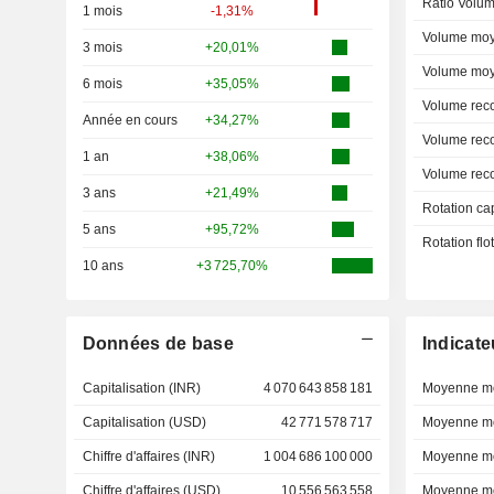
Ratio Volum
1 mois
-1,31%
Volume moy
3 mois
+20,01%
Volume moy
6 mois
+35,05%
Volume rec
Année en cours
+34,27%
Volume rec
1 an
+38,06%
Volume rec
3 ans
+21,49%
Rotation ca
5 ans
+95,72%
Rotation fl
10 ans
+3 725,70%
Données de base
Indicate
Capitalisation (INR)
4 070 643 858 181
Moyenne mo
Capitalisation (USD)
42 771 578 717
Moyenne mo
Chiffre d'affaires (INR)
1 004 686 100 000
Moyenne mo
Chiffre d'affaires (USD)
10 556 563 558
Moyenne mo