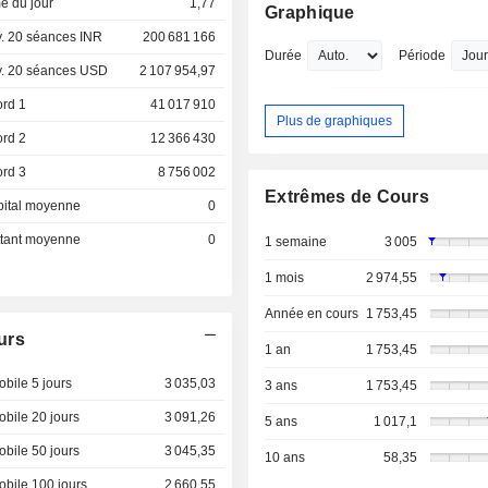
e du jour
1,77
Graphique
. 20 séances INR
200 681 166
Durée
Période
. 20 séances USD
2 107 954,97
ord 1
41 017 910
Plus de graphiques
ord 2
12 366 430
ord 3
8 756 002
Extrêmes de Cours
pital moyenne
0
ottant moyenne
0
1 semaine
3 005
1 mois
2 974,55
Année en cours
1 753,45
urs
1 an
1 753,45
bile 5 jours
3 035,03
3 ans
1 753,45
bile 20 jours
3 091,26
5 ans
1 017,1
bile 50 jours
3 045,35
10 ans
58,35
bile 100 jours
2 660,55