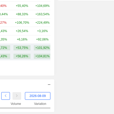
2014
+84,68%
,40%
+55,40%
+104,69%
51,83 Md
2013
-3,06%
0,44%
+88,33%
+163,54%
44,14 Md
2012
-7,70%
,27%
+106,70%
+224,49%
38,16 Md
2011
-54,77%
,43%
+26,54%
+3,16%
12,44 Md
2010
+48,87%
,35%
+6,16%
+92,06%
10,21 Md
2009
+189,08%
,72%
+53,75%
+101,92%
54,72 Md
2008
-73,74%
,43%
+56,26%
+104,81%
2007
+403,79%
2006
+286,20%
2005
-23,16%
2004
-80,18%
2003
+169,61%
Volume
Variation
2002
-15,44%
2001
-42,94%