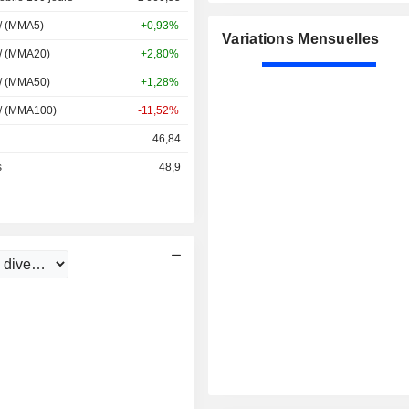
 / (MMA5)
+0,93%
Variations Mensuelles
 / (MMA20)
+2,80%
 / (MMA50)
+1,28%
 / (MMA100)
-11,52%
46,84
s
48,9