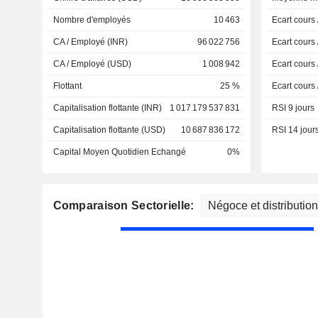
Nombre d'employés
10 463
Ecart cours
CA / Employé (INR)
96 022 756
Ecart cours
CA / Employé (USD)
1 008 942
Ecart cours
Flottant
25 %
Ecart cours
Capitalisation flottante (INR)
1 017 179 537 831
RSI 9 jours
Capitalisation flottante (USD)
10 687 836 172
RSI 14 jour
Capital Moyen Quotidien Echangé
0%
Comparaison Sectorielle: