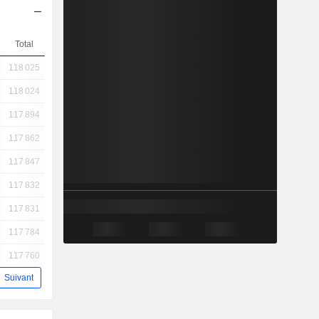
Total
118 025
118 024
117 894
117 862
117 847
117 832
117 831
117 784
117 760
Suivant