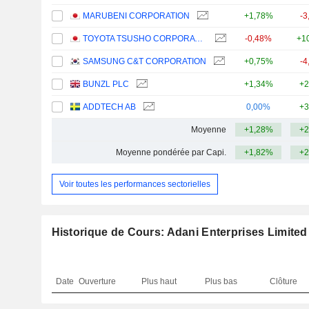
MARUBENI CORPORATION
+1,78%
-3
TOYOTA TSUSHO CORPORATION
-0,48%
+1
SAMSUNG C&T CORPORATION
+0,75%
-4
BUNZL PLC
+1,34%
+2
ADDTECH AB
0,00%
+3
Moyenne
+1,28%
+2
Moyenne pondérée par Capi.
+1,82%
+2
Voir toutes les performances sectorielles
Historique de Cours: Adani Enterprises Limited
Date
Ouverture
Plus haut
Plus bas
Clôture