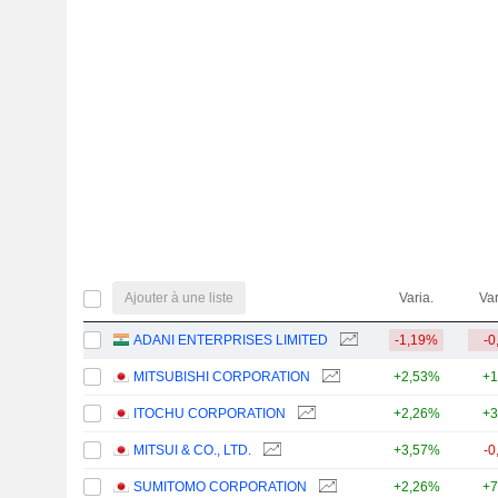
Ajouter à une liste
Varia.
Var
ADANI ENTERPRISES LIMITED
-1,19%
-0
MITSUBISHI CORPORATION
+2,53%
+1
ITOCHU CORPORATION
+2,26%
+3
MITSUI & CO., LTD.
+3,57%
-0
SUMITOMO CORPORATION
+2,26%
+7