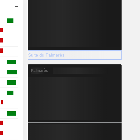
Suite du Palmarès
Palmarès