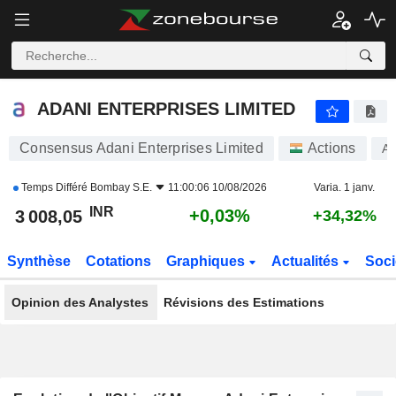
ADANI ENTERPRISES LIMITED
3 008,05
₹
+0,03%
ADANI ENTERPRISES LIMITED
Consensus Adani Enterprises Limited
Actions
A
Temps Différé
Bombay S.E.
11:00:06 10/08/2026
Varia. 1 janv.
INR
+0,03%
3 008,05
+34,32%
Synthèse
Cotations
Graphiques
Actualités
Soci
Opinion des Analystes
Révisions des Estimations