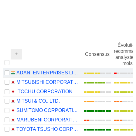
Évolutio
recomman
Consensus
analystes
mois
ADANI ENTERPRISES LIMITED
MITSUBISHI CORPORATION
ITOCHU CORPORATION
MITSUI & CO., LTD.
SUMITOMO CORPORATION
MARUBENI CORPORATION
TOYOTA TSUSHO CORPORATION