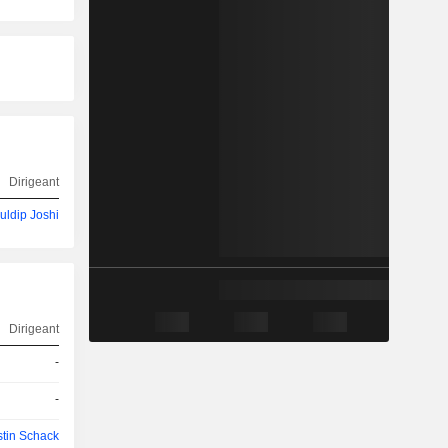
Dirigeant
ldip Joshi
Dirigeant
-
-
stin Schack