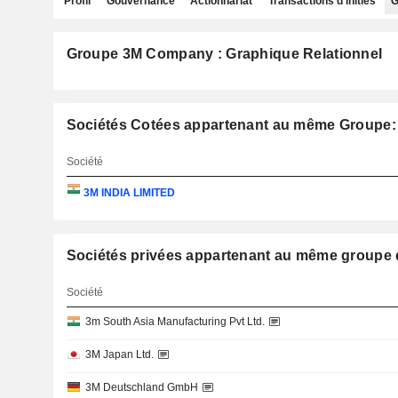
Profil
Gouvernance
Actionnariat
Transactions d'initiés
G
Groupe 3M Company : Graphique Relationnel
Sociétés Cotées appartenant au même Groupe
Société
3M INDIA LIMITED
Sociétés privées appartenant au même group
Société
3m South Asia Manufacturing Pvt Ltd.
3M Japan Ltd.
3M Deutschland GmbH