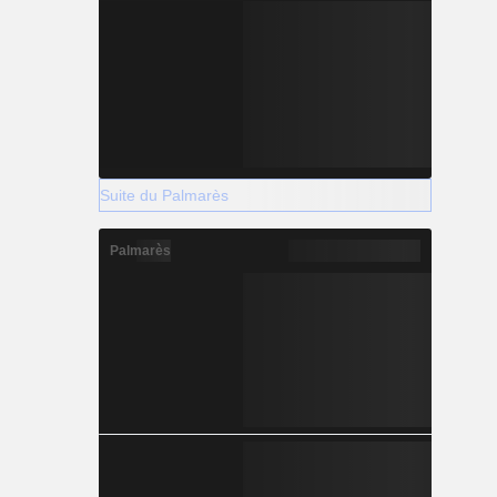
Suite du Palmarès
Palmarès