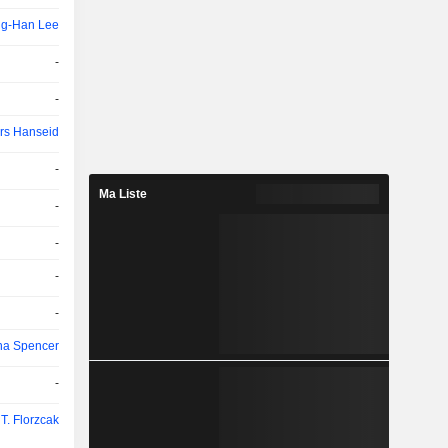
g-Han Lee
-
-
rs Hanseid
-
Ma Liste
-
-
-
-
ina Spencer
-
T. Florzcak