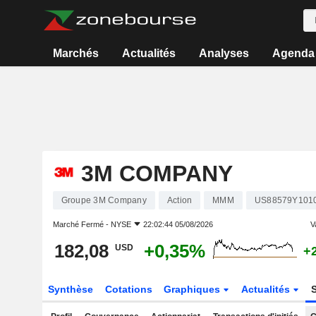
Marchés
Actualités
Analyses
Agenda
3M COMPANY
Groupe 3M Company
Action
MMM
US88579Y101
Marché Fermé -
NYSE
22:02:44 05/08/2026
V
182,08
+0,35%
USD
+
Synthèse
Cotations
Graphiques
Actualités