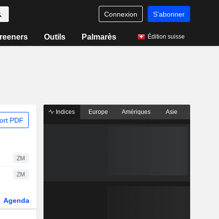
Connexion
S'abonner
reeners
Outils
Palmarès
Édition suisse
Indices
Europe
Amériques
Asie
ort PDF
ZM
ZM
Agenda
Secteur
Dérivés
Fonds et ETFs