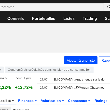
Conseils
Portefeuilles
Listes
Trading
Sc
Ajouter à une liste
Rapp
0
Conglomérats spécialisés dans les biens de consommation
aria. 5j.
Varia. 1 janv.
27/07
3M COMPANY : Argus neutre sur le dossier
2,32%
+13,73%
27/07
3M COMPANY : JPMorgan Chase neutre sur le dossier
Société
Finances
Valorisation
Consensus
Ratings