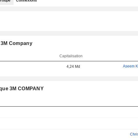
roupe
Connexions
: 3M Company
Capitalisation
Aseem Ku
4,24 Md
e que 3M COMPANY
Chri