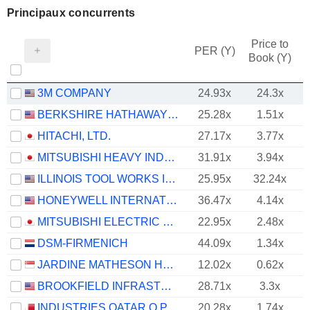
Principaux concurrents
Price to
PER (Y)
Book (Y)
3M COMPANY
24.93x
24.3x
BERKSHIRE HATHAWAY INC.
25.28x
1.51x
HITACHI, LTD.
27.17x
3.77x
MITSUBISHI HEAVY INDUSTRIES, LTD.
31.91x
3.94x
ILLINOIS TOOL WORKS INC.
25.95x
32.24x
HONEYWELL INTERNATIONAL INC.
36.47x
4.14x
MITSUBISHI ELECTRIC CORPORATION
22.95x
2.48x
DSM-FIRMENICH
44.09x
1.34x
JARDINE MATHESON HOLDINGS LIMITED
12.02x
0.62x
BROOKFIELD INFRASTRUCTURE PARTNERS L.P.
28.71x
3.3x
INDUSTRIES QATAR Q.P.S.C.
20.28x
1.74x