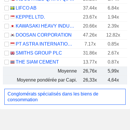
LIFCO AB
37.44x
6.84x
KEPPEL LTD.
23.67x
1.94x
KAWASAKI HEAVY INDUSTRIES, LTD.
20.66x
2.39x
DOOSAN CORPORATION
47.26x
12.82x
PT ASTRA INTERNATIONAL TBK
7.17x
0.85x
SMITHS GROUP PLC
31.86x
2.67x
THE SIAM CEMENT
13.77x
0.87x
Moyenne
26,76x
5,99x
Moyenne pondérée par Capi.
26,33x
4,64x
Conglomérats spécialisés dans les biens de
consommation