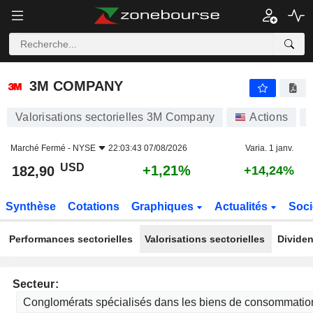
3M COMPANY
182,90
$
+1,21%
3M COMPANY
Valorisations sectorielles 3M Company
Actions
Marché Fermé -
NYSE
22:03:43 07/08/2026
Varia. 1 janv.
USD
+1,21%
182,90
+14,24%
Synthèse
Cotations
Graphiques
Actualités
Soci
Performances sectorielles
Valorisations sectorielles
Dividen
Secteur: