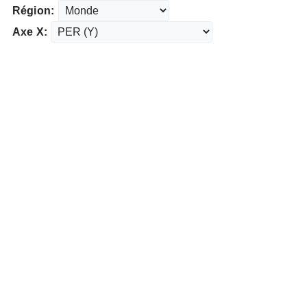
Région:
Axe X: