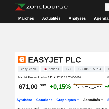
Marchés
Actualités
Analyses
Agenda
EASYJET PLC
easyJet plc
Actions
EZJ
GB00B7KR2P84
Marché Fermé -
London S.E.
17:35:22 07/08/2026
V
671,00
+0,15%
GBX
+
Synthèse
Cotations
Graphiques
Actualités