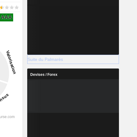
AAA
Suite du Palmarès
Devises / Forex