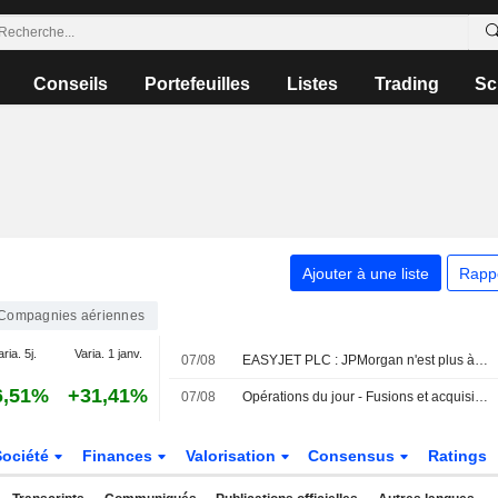
Conseils
Portefeuilles
Listes
Trading
Sc
Ajouter à une liste
Rapp
Compagnies aériennes
aria. 5j.
Varia. 1 janv.
07/08
EASYJET PLC : JPMorgan n'est plus à la vente
6,51%
+31,41%
07/08
Opérations du jour - Fusions et acquisitions
Société
Finances
Valorisation
Consensus
Ratings