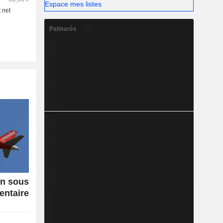
Espace mes listes
Palmarès
on sous
entaire