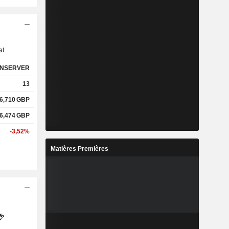
s
at
NSERVER
13
6,710
GBP
6,474
GBP
-3,52%
Matières Premières