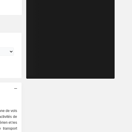
nne de vols
ctivités de
rien et les
 transport