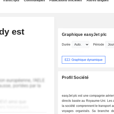
Transcripts
Communiqués
Publications officielles
Autres langues
dy est
Graphique easyJet plc
Durée
Période
EZJ: Graphique dynamique
Profil Société
easyJet plc est une compagnie aérie
directs basée au Royaume-Uni. Les a
la société comprennent le transport aé
voyages organisés. Sa branche de