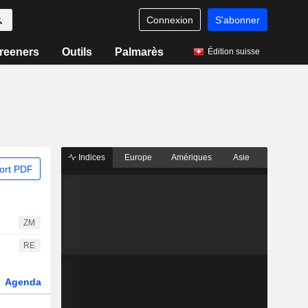
Connexion
S'abonner
reeners
Outils
Palmarès
Édition suisse
Indices
Europe
Amériques
Asie
ort PDF
ZM
RE
Agenda
Secteur
Dérivés
Fonds et ETFs