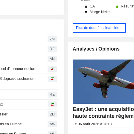
d'agrément.
Plus de données financières
ZM
Analyses / Opinions
RE
AN
baroud d'honneur nocturne
UBS dégrade sèchement
RE
ux
EasyJet : une acquisiti
ossier
ZD
haute contrainte réglem
Le 06 août 2026 à 18:07
ords en Europe
AW