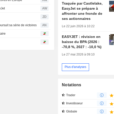
cords en Europe
AW
Traquée par Castlelake,
EasyJet se prépare à
yJet
AW
affronter une fronde de
ZD
ses actionnaires
rsuit sa série de victoires
AN
Le 22 juin 2026 à 10:22
taire
EASYJET : révision en
baisse du BPA (2026 :
-70,8 %, 2027 : -10,0 %)
Le 27 mai 2026 à 09:10
Plus d'analyses
Notations
Trader
Investisseur
Globale