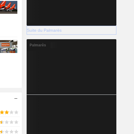
Suite du Palmarès
Palmarès