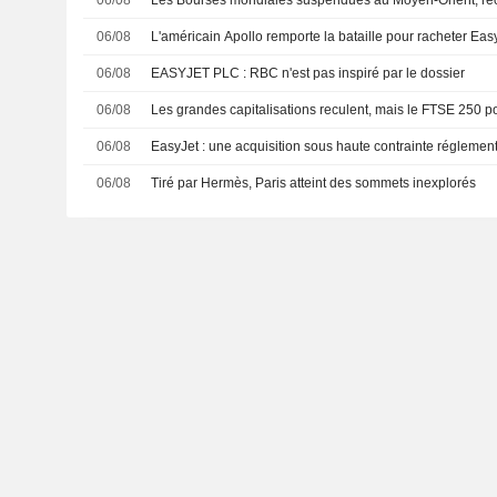
06/08
Les Bourses mondiales suspendues au Moyen-Orient, re
06/08
L'américain Apollo remporte la bataille pour racheter Eas
06/08
EASYJET PLC : RBC n'est pas inspiré par le dossier
06/08
Les grandes capitalisations reculent, mais le FTSE 250 pou
06/08
EasyJet : une acquisition sous haute contrainte réglemen
06/08
Tiré par Hermès, Paris atteint des sommets inexplorés