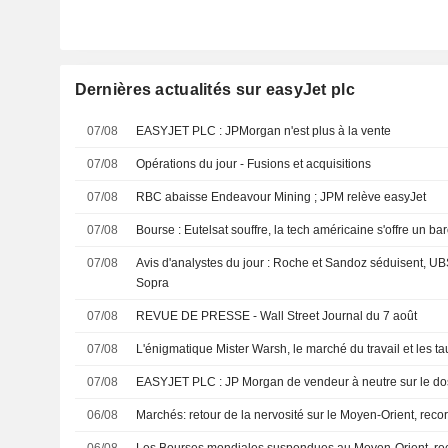
Dernières actualités sur easyJet plc
07/08
EASYJET PLC : JPMorgan n'est plus à la vente
07/08
Opérations du jour - Fusions et acquisitions
07/08
RBC abaisse Endeavour Mining ; JPM relève easyJet
07/08
Bourse : Eutelsat souffre, la tech américaine s'offre un 
07/08
Avis d'analystes du jour : Roche et Sandoz séduisent, 
Sopra
07/08
REVUE DE PRESSE - Wall Street Journal du 7 août
07/08
L'énigmatique Mister Warsh, le marché du travail et les ta
07/08
EASYJET PLC : JP Morgan de vendeur à neutre sur le d
06/08
Marchés: retour de la nervosité sur le Moyen-Orient, rec