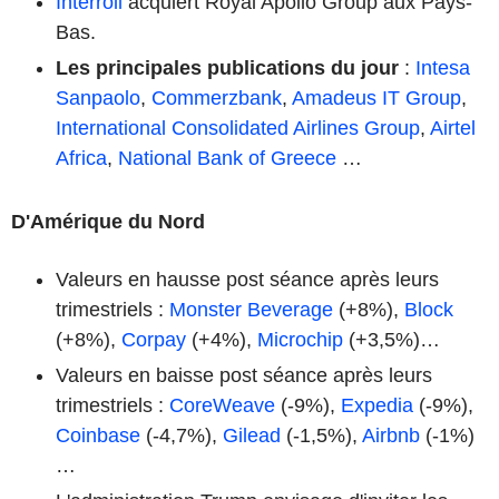
Interroll
acquiert Royal Apollo Group aux Pays-
Bas.
Les principales publications du jour
:
Intesa
Sanpaolo
,
Commerzbank
,
Amadeus IT Group
,
International Consolidated Airlines Group
,
Airtel
Africa
,
National Bank of Greece
…
D'Amérique du Nord
Valeurs en hausse post séance après leurs
trimestriels :
Monster Beverage
(+8%),
Block
(+8%),
Corpay
(+4%),
Microchip
(+3,5%)…
Valeurs en baisse post séance après leurs
trimestriels :
CoreWeave
(-9%),
Expedia
(-9%),
Coinbase
(-4,7%),
Gilead
(-1,5%),
Airbnb
(-1%)
…