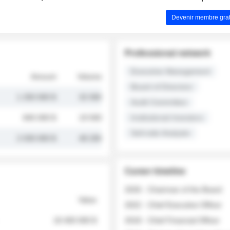
Devenir membre grat
Professional network
Executive Management
Amount
Volume
Board of Directors
1 250 000 $
32 000
Audit Committee
845 000 $
19 500
Institutional Investors
Sell-side Analysts
2 030 000 $
48 200
Career timeline
2026 - Chairman of the Board
Value
2022 - Chief Executive Officer
18 400 000 $
2018 - Chief Financial Officer