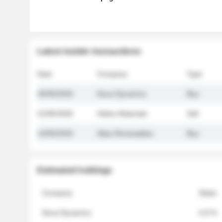
Latest insider transactions
Date
Company
Type
26/05/2026
Nova Dynamics
Buy
21/05/2026
Helios Materials
Sell
14/05/2026
Atlas Renewables
Buy
Estimated holdings
Company
Stake
Nova Dynamics
4.8 %