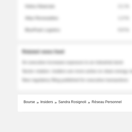
Helios Materials
2.1 %
Atlas Renewables
1.3 %
BluePeak Logistics
0.9 %
Related news feed
An executive increases exposure to an industrial stock
Sector rotation: insiders are more active on clean energy
New regulatory filing published for executive transactions
Bourse
Insiders
Sandra Rosignoli
Réseau Personnel