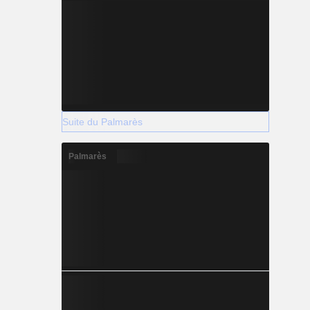
Suite du Palmarès
Palmarès