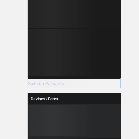
Suite du Palmarès
Devises / Forex