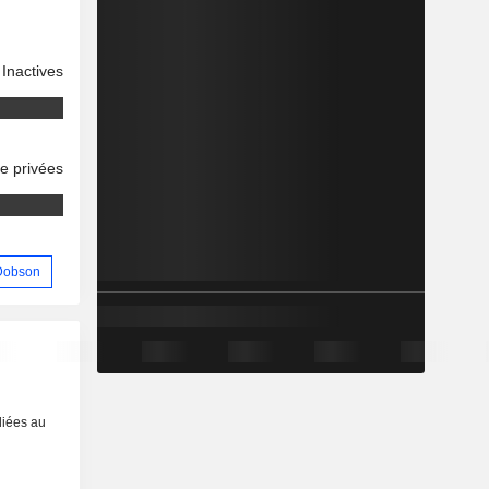
Inactives
se privées
 Dobson
liées au