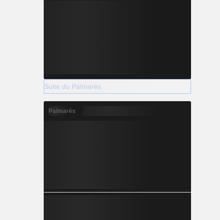
Suite du Palmarès
Palmarès