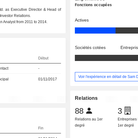
Fonctions occupées
Ltd. as Executive Director & Head of
nvestor Relations.
Actives
n Analyst from 2011 to 2014.
Sociétés cotées
Entrepri
Début
ntact
-
Voir l'expérience en détail de Sam
ncipal
01/11/2017
Relations
88
3
Relations au 1er
Entreprises 
degré
1er degré
Fin