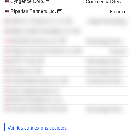
Syngence Corp.
Commercial Services
Riparian Partners Ltd.
Finance
Arthur H. Thomas Co., Inc.
Health Technology
Make-A-Wish Foundation, Inc.
RESAAS Services, Inc.
Technology Services
Tigress Financial Partners LLC
Finance
KUITY Corp.
Technology Services
Posiba, Inc.
Technology Services
Troika Media Group, Inc.
Commercial Services
Scm Capital Group LLC
NAFCO Holding Co., Inc.
Vocodia Holdings Corp.
Technology Services
Voir les connexions sociétés