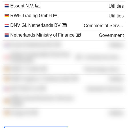
Essent N.V.
Utilities
RWE Trading GmbH
Utilities
DNV GL Netherlands BV
Commercial Services
Netherlands Ministry of Finance
Government
Essent Nederland BV
Utilities
Global Sustainable Electricity
Commercial Services
Partnership
RWE IT GmbH
Technology Services
RWE Supply & Trading GmbH
Utilities
NET4GAS sro
Industrial Services
RWE Group Business Services
GmbH
innogy SE
Utilities