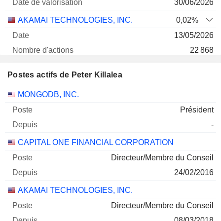
30/06/2026
AKAMAI TECHNOLOGIES, INC.
0,02%
13/05/2026
22 868
3 M $
Postes actifs de Peter Killalea
30/06/2026
Sociétés
Poste
Début
MONGODB, INC.
SATELLOGIC INC. CLASS A
0,25%
Président
11/06/2026
-
339 949
CAPITAL ONE FINANCIAL CORPORATION
2 M $
30/06/2026
Directeur/Membre du Conseil
24/02/2016
AKAMAI TECHNOLOGIES, INC.
Directeur/Membre du Conseil
08/03/2018