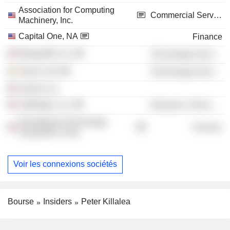
Association for Computing
Commercial Services
Machinery, Inc.
Capital One, NA
Finance
MongoDB, Inc.
Technology Services
Orreco Ltd.
Technology Services
Aoinle LLC
Satellogic, Inc.
Electronic Technology
ShoulderUp Technology
Finance
Acquisition Corp.
Voir les connexions sociétés
Bourse
Insiders
Peter Killalea